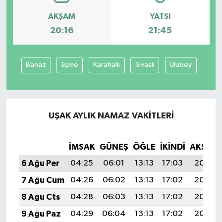
AKŞAM
YATSI
20:16
21:45
Banaz
Eşme
Karahallı
Sivaslı
Ulubey
UŞAK AYLIK NAMAZ VAKITLERI
İMSAK
GÜNEŞ
ÖĞLE
İKINDI
AKŞAM
6 Ağu Per
04:25
06:01
13:13
17:03
20:16
7 Ağu Cum
04:26
06:02
13:13
17:02
20:15
8 Ağu Cts
04:28
06:03
13:13
17:02
20:13
9 Ağu Paz
04:29
06:04
13:13
17:02
20:12