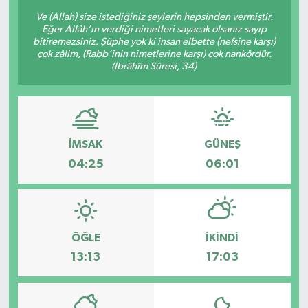
Ve (Allah) size istediğiniz şeylerin hepsinden vermiştir.
Eğer Allâh’ın verdiği nimetleri sayacak olsanız sayıp
bitiremezsiniz. Şüphe yok ki insan elbette (nefsine karşı)
çok zâlim, (Rabb’inin nimetlerine karşı) çok nankördür.
(İbrâhîm Sûresi, 34)
İMSAK
GÜNEŞ
04:25
06:01
ÖĞLE
İKINDI
13:13
17:03