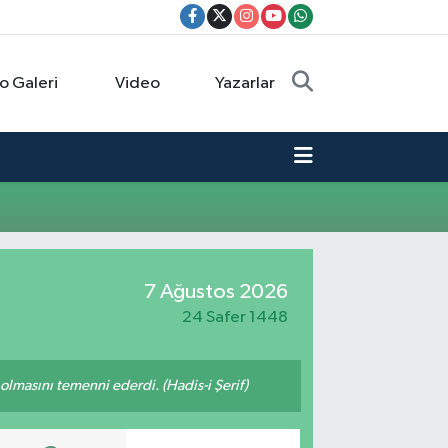
o Galeri
Video
Yazarlar
7 Ağustos 2026
24 Safer 1448
lmasını temenni ederdi. (Hadis-i Şerif)