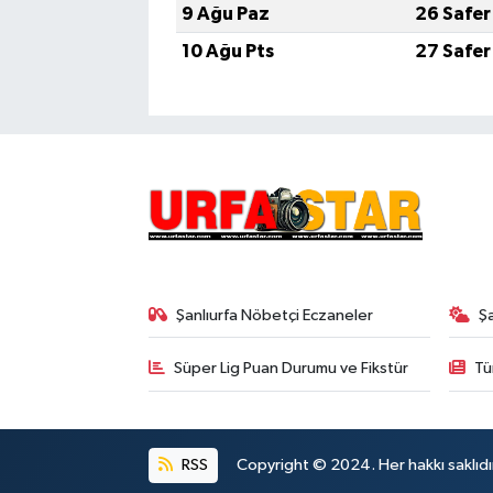
9 Ağu Paz
26 Safer
10 Ağu Pts
27 Safer
Şanlıurfa Nöbetçi Eczaneler
Ş
Süper Lig Puan Durumu ve Fikstür
Tü
RSS
Copyright © 2024. Her hakkı saklıdı