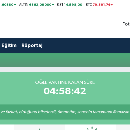
1,60380
6862,09000
14.598,00
79.591,74
ALTIN
BİST
BTC
Fot
Eğitim
Röportaj
ÖĞLE VAKTİNE KALAN SÜRE
04:58:42
 ve fazilet) olduğunu bilselerdi, ümmetim, senenin tamamının Ramazan o