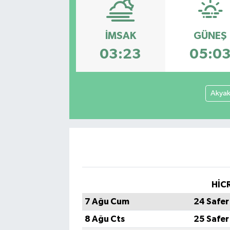
İMSAK
GÜNEŞ
03:23
05:0
Akya
HİCR
7 Ağu Cum
24 Safer
8 Ağu Cts
25 Safer