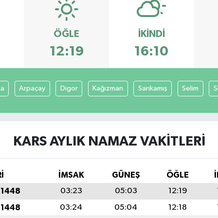
ÖĞLE
İKINDI
3
12:19
16:10
ka
Arpaçay
Digor
Kağızman
Sarıkamış
Selim
S
KARS AYLIK NAMAZ VAKITLERI
İ
İMSAK
GÜNEŞ
ÖĞLE
 1448
03:23
05:03
12:19
 1448
03:24
05:04
12:18