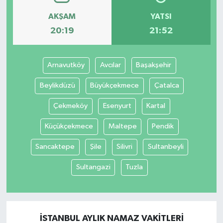
AKŞAM
YATSI
20:19
21:52
Arnavutköy
Avcılar
Başakşehir
Beylikdüzü
Büyükçekmece
Çatalca
Çekmeköy
Esenyurt
Kartal
Küçükçekmece
Maltepe
Pendik
Sancaktepe
Şile
Silivri
Sultanbeyli
Sultangazi
Tuzla
İSTANBUL AYLIK NAMAZ VAKITLERI