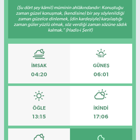
(Şu dört şey kâmil) müminin ahlâkındandır: Konuştuğu
zaman güzel konuşmak, (kendisine) bir şey söylenildiği
zaman güzelce dinlemek, (din kardeşiyle) karşılaştığı
zaman güler yüzlü olmak, söz verdiği zaman sözüne sâdık
kalmak.” (Hadis-i Şerif)
İMSAK
GÜNEŞ
04:20
06:01
ÖĞLE
İKINDI
13:15
17:06