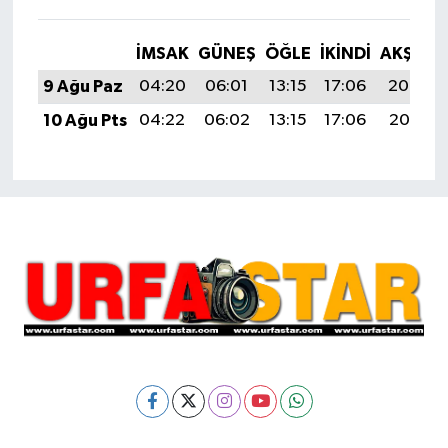
İMSAK
GÜNEŞ
ÖĞLE
İKINDI
AKŞAM
9 Ağu Paz
04:20
06:01
13:15
17:06
20:19
10 Ağu Pts
04:22
06:02
13:15
17:06
20:18