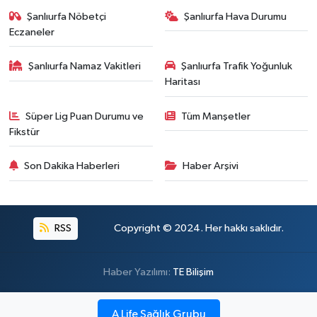
Şanlıurfa Nöbetçi
Şanlıurfa Hava Durumu
Eczaneler
Şanlıurfa Namaz Vakitleri
Şanlıurfa Trafik Yoğunluk
Haritası
Süper Lig Puan Durumu ve
Tüm Manşetler
Fikstür
Son Dakika Haberleri
Haber Arşivi
RSS
Copyright © 2024. Her hakkı saklıdır.
Haber Yazılımı:
TE Bilişim
A Life Sağlık Grubu