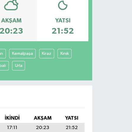
AKŞAM
YATSI
20:23
21:52
un
Kemalpaşa
Kiraz
Kınık
balı
Urla
İKINDI
AKŞAM
YATSI
17:11
20:23
21:52