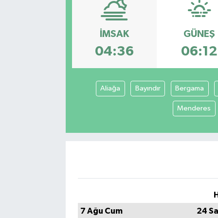
İMSAK
GÜNEŞ
04:36
06:12
Aliağa
Bayındır
Bergama
Menderes
H
7 Ağu Cum
24 Sa