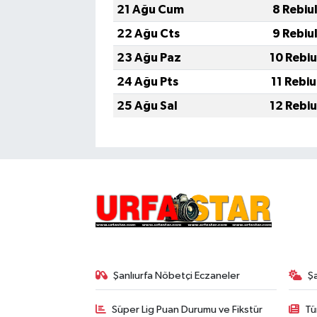
21 Ağu Cum
8 Rebiu
22 Ağu Cts
9 Rebiu
23 Ağu Paz
10 Rebi
24 Ağu Pts
11 Rebi
25 Ağu Sal
12 Rebi
Şanlıurfa Nöbetçi Eczaneler
Ş
Süper Lig Puan Durumu ve Fikstür
Tü