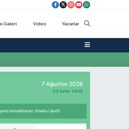
o Galeri
Video
Yazarlar
7 Ağustos 2026
24 Safer 1448
n) münafıklardır. (Hadis-i Şerif)