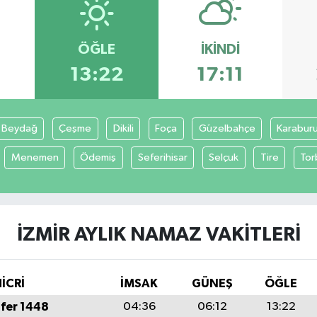
ÖĞLE
İKINDI
13:22
17:11
Beydağ
Çeşme
Dikili
Foça
Güzelbahçe
Karabur
Menemen
Ödemiş
Seferihisar
Selçuk
Tire
Tor
İZMIR AYLIK NAMAZ VAKITLERI
İCRİ
İMSAK
GÜNEŞ
ÖĞLE
fer 1448
04:36
06:12
13:22