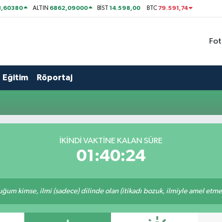
1,60380
6862,09000
14.598,00
79.591,74
ALTIN
BİST
BTC
Fot
Eğitim
Röportaj
İKINDI VAKTİNE KALAN SÜRE
01:40:24
m kimse, ilmi (sadece) dilinde olan (itikadı bozuk, ilmiyle amel etmeye