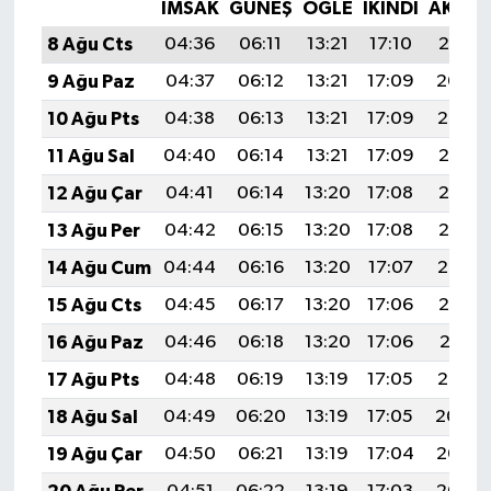
İMSAK
GÜNEŞ
ÖĞLE
İKINDI
AKŞA
8 Ağu Cts
04:36
06:11
13:21
17:10
20:21
9 Ağu Paz
04:37
06:12
13:21
17:09
20:20
10 Ağu Pts
04:38
06:13
13:21
17:09
20:19
11 Ağu Sal
04:40
06:14
13:21
17:09
20:18
12 Ağu Çar
04:41
06:14
13:20
17:08
20:17
13 Ağu Per
04:42
06:15
13:20
17:08
20:15
14 Ağu Cum
04:44
06:16
13:20
17:07
20:14
15 Ağu Cts
04:45
06:17
13:20
17:06
20:13
16 Ağu Paz
04:46
06:18
13:20
17:06
20:11
17 Ağu Pts
04:48
06:19
13:19
17:05
20:10
18 Ağu Sal
04:49
06:20
13:19
17:05
20:09
19 Ağu Çar
04:50
06:21
13:19
17:04
20:07