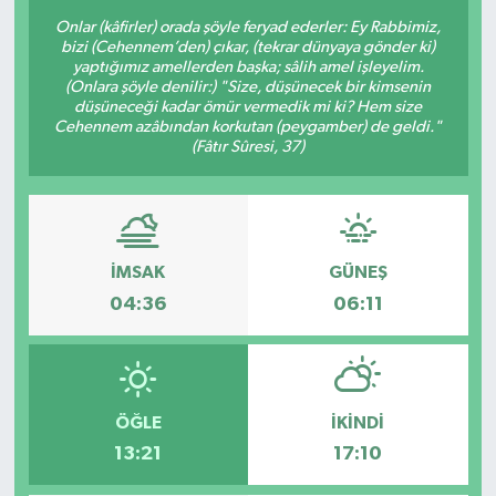
Onlar (kâfirler) orada şöyle feryad ederler: Ey Rabbimiz,
bizi (Cehennem’den) çıkar, (tekrar dünyaya gönder ki)
yaptığımız amellerden başka; sâlih amel işleyelim.
(Onlara şöyle denilir:) "Size, düşünecek bir kimsenin
düşüneceği kadar ömür vermedik mi ki? Hem size
Cehennem azâbından korkutan (peygamber) de geldi."
(Fâtır Sûresi, 37)
İMSAK
GÜNEŞ
04:36
06:11
ÖĞLE
İKINDI
13:21
17:10