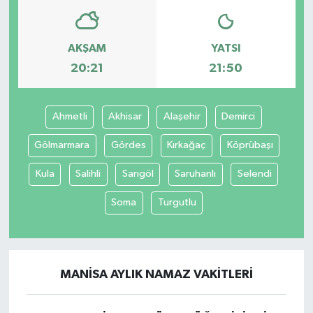
AKŞAM
YATSI
20:21
21:50
Ahmetli
Akhisar
Alaşehir
Demirci
Gölmarmara
Gördes
Kırkağaç
Köprübaşı
Kula
Salihli
Sarıgöl
Saruhanlı
Selendi
Soma
Turgutlu
MANISA AYLIK NAMAZ VAKITLERI