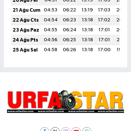
20 Ağu Per
04:51
06:22
13:19
17:03
20:06
21 Ağu Cum
04:53
06:22
13:19
17:03
20:05
22 Ağu Cts
04:54
06:23
13:18
17:02
20:03
23 Ağu Paz
04:55
06:24
13:18
17:01
20:02
24 Ağu Pts
04:56
06:25
13:18
17:01
20:01
25 Ağu Sal
04:58
06:26
13:18
17:00
19:59