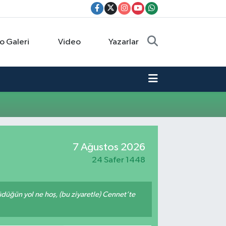
o Galeri
Video
Yazarlar
7 Ağustos 2026
24 Safer 1448
rüdüğün yol ne hoş, (bu ziyaretle) Cennet’te