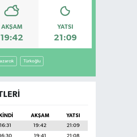
AKŞAM
YATSI
19:42
21:09
azarcık
Türkoğlu
LERI
İKINDI
AKŞAM
YATSI
16:31
19:42
21:09
16:30
19:41
21:08