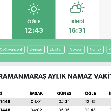
ÖĞLE
İKINDI
4
12:43
16:31
Çağlayancerit
Ekinözü
Elbistan
Göksun
Nurhak
P
RAMANMARAŞ AYLIK NAMAZ VAKIT
İ
İMSAK
GÜNEŞ
ÖĞLE
 1448
04:01
05:34
12:43
 1448
04:02
05:35
12:43