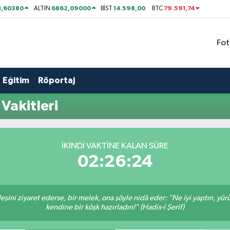
1,60380
6862,09000
14.598,00
79.591,74
ALTIN
BİST
BTC
Fot
Eğitim
Röportaj
akitleri
İKINDI VAKTİNE KALAN SÜRE
02:26:24
deşini ziyaret ederse, bir melek, ona şöyle nidâ eder: "Ne iyi yaptın, yü
kendine bir köşk hazırladın!" (Hadis-i Şerif)