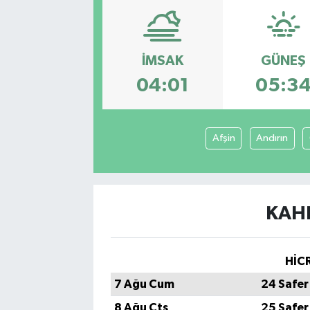
İMSAK
GÜNEŞ
04:01
05:3
Afşin
Andırın
KAH
HİCR
7 Ağu Cum
24 Safer
8 Ağu Cts
25 Safer