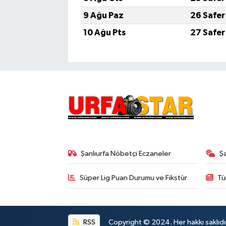
9 Ağu Paz
26 Safer
10 Ağu Pts
27 Safer
Şanlıurfa Nöbetçi Eczaneler
Ş
Süper Lig Puan Durumu ve Fikstür
Tü
RSS
Copyright © 2024. Her hakkı saklıdı