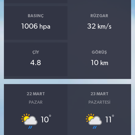
BASINÇ
RÜZGAR
1006
32
hpa
km/s
ÇIY
GÖRÜŞ
4.8
10
km
22 MART
23 MART
PAZAR
PAZARTESI
°
°
10
11