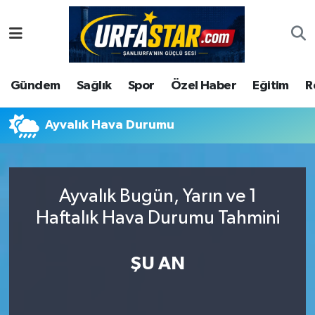
ASAYİS
Şanlıurfa Nöbetçi Eczaneler
Gündem
Sağlık
Spor
Özel Haber
Eğitim
R
ÇEVRE
Şanlıurfa Hava Durumu
DUNYA
Şanlıurfa Namaz Vakitleri
Ayvalık Hava Durumu
Eğitim
Şanlıurfa Trafik Yoğunluk Haritası
Ayvalık Bugün, Yarın ve 1
Ekonomi
Süper Lig Puan Durumu ve Fikstür
Haftalık Hava Durumu Tahmini
Gündem
Tüm Manşetler
ŞU AN
Kültür
Son Dakika Haberleri
Magazin
Haber Arşivi