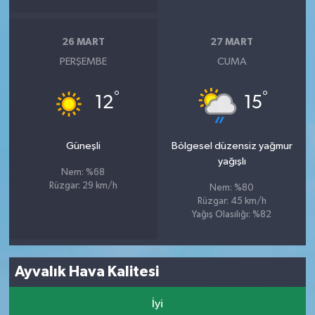
26 MART
27 MART
PERŞEMBE
CUMA
°
°
12
15
Güneşli
Bölgesel düzensiz yağmur
yağışlı
Nem: %68
Rüzgar: 29 km/h
Nem: %80
Rüzgar: 45 km/h
Yağış Olasılığı: %82
Ayvalık Hava Kalitesi
İyi