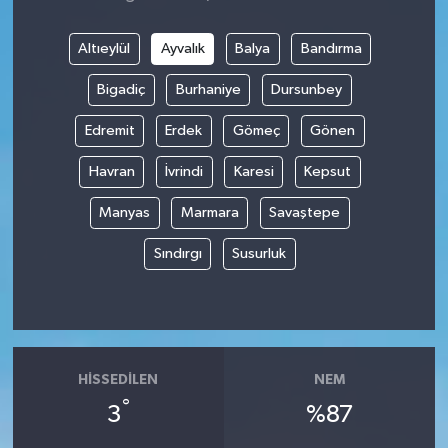
Altıeylül
Ayvalık
Balya
Bandırma
Bigadiç
Burhaniye
Dursunbey
Edremit
Erdek
Gömeç
Gönen
Havran
İvrindi
Karesi
Kepsut
Manyas
Marmara
Savaştepe
Sındırgı
Susurluk
HISSEDILEN
NEM
°
3
%87