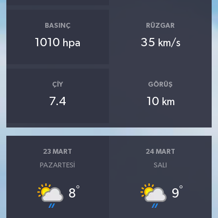
BASINÇ
RÜZGAR
1010
35
hpa
km/s
ÇIY
GÖRÜŞ
7.4
10
km
23 MART
24 MART
PAZARTESI
SALI
°
°
8
9