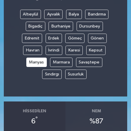
Altıeylül
Ayvalık
Balya
Bandırma
Bigadiç
Burhaniye
Dursunbey
Edremit
Erdek
Gömeç
Gönen
Havran
İvrindi
Karesi
Kepsut
Manyas
Marmara
Savaştepe
Sındırgı
Susurluk
HISSEDILEN
NEM
°
6
%87