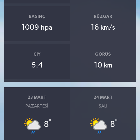
BASINÇ
RÜZGAR
1009
16
hpa
km/s
ÇIY
GÖRÜŞ
5.4
10
km
23 MART
24 MART
PAZARTESI
SALI
°
°
8
8