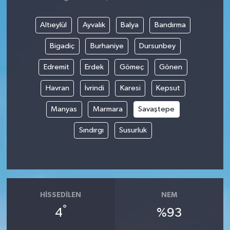
Altıeylül
Ayvalık
Balya
Bandırma
Bigadiç
Burhaniye
Dursunbey
Edremit
Erdek
Gömeç
Gönen
Havran
İvrindi
Karesi
Kepsut
Manyas
Marmara
Savaştepe
Sındırgı
Susurluk
HISSEDILEN
NEM
°
4
%93