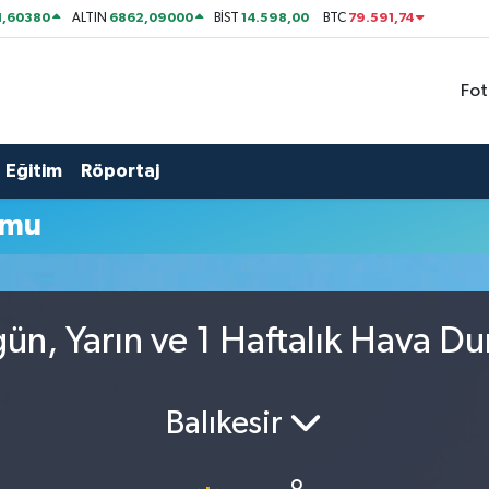
1,60380
6862,09000
14.598,00
79.591,74
ALTIN
BİST
BTC
Fot
Eğitim
Röportaj
umu
n, Yarın ve 1 Haftalık Hava D
Balıkesir