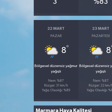
3
%83
22 MART
23 MART
PAZAR
PAZARTESI
°
8
8
Bölgesel düzensiz yağmur
Bölgesel düzensiz 
yağışlı
yağışlı
Nem: %87
Nem: %87
Rüzgar: 31 km/h
Rüzgar: 22 km/
Yağış Olasılığı: %89
Yağış Olasılığı: 
Marmara Hava Kalitesi