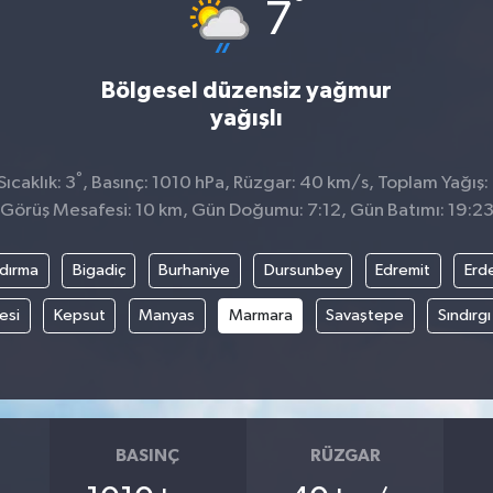
°
7
Bölgesel düzensiz yağmur
yağışlı
°
ıcaklık: 3
, Basınç: 1010 hPa, Rüzgar: 40 km/s, Toplam Yağış:
Görüş Mesafesi: 10 km, Gün Doğumu: 7:12, Gün Batımı: 19:2
dırma
Bigadiç
Burhaniye
Dursunbey
Edremit
Erd
esi
Kepsut
Manyas
Marmara
Savaştepe
Sındırgı
BASINÇ
RÜZGAR