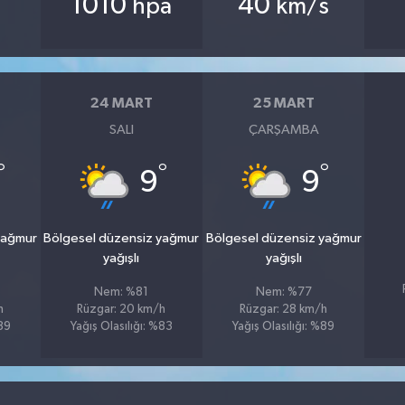
1010
40
hpa
km/s
24 MART
25 MART
SALI
ÇARŞAMBA
°
°
°
9
9
yağmur
Bölgesel düzensiz yağmur
Bölgesel düzensiz yağmur
yağışlı
yağışlı
Nem: %81
Nem: %77
h
Rüzgar: 20 km/h
Rüzgar: 28 km/h
%89
Yağış Olasılığı: %83
Yağış Olasılığı: %89