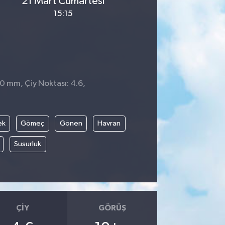
21 Mart Cumartesi
15:15
 0 mm, Çiy Noktası: 4.6,
3
ek
Gömeç
Gönen
Havran
Susurluk
ÇIY
GÖRÜŞ