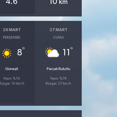
4.6
10
km
26 MART
27 MART
PERŞEMBE
CUMA
°
°
8
11
Güneşli
Parçalı Bulutlu
Nem: %76
Nem: %76
Rüzgar: 10 km/h
Rüzgar: 27 km/h