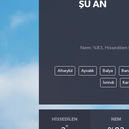
ŞU AN
Nem: %83, Hissedilen S
Altıeylül
Ayvalık
Balya
Ban
İvrindi
Kar
HISSEDILEN
NEM
°