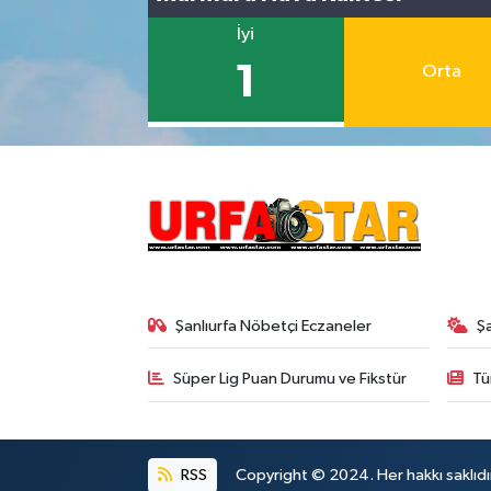
İyi
1
Orta
Şanlıurfa Nöbetçi Eczaneler
Ş
Süper Lig Puan Durumu ve Fikstür
Tü
RSS
Copyright © 2024. Her hakkı saklıdı