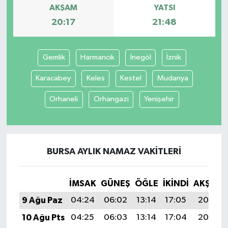
AKŞAM
YATSI
20:17
21:48
Gemlik
Harmancık
İnegöl
İznik
Karacabey
Keles
Kestel
Mudanya
Orhaneli
Orhangazi
Yenişehir
BURSA AYLIK NAMAZ VAKITLERI
İMSAK
GÜNEŞ
ÖĞLE
İKINDI
AKŞAM
9 Ağu Paz
04:24
06:02
13:14
17:05
20:17
10 Ağu Pts
04:25
06:03
13:14
17:04
20:16