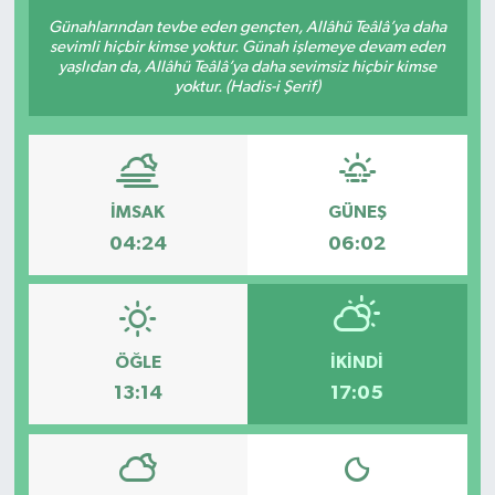
Günahlarından tevbe eden gençten, Allâhü Teâlâ’ya daha
sevimli hiçbir kimse yoktur. Günah işlemeye devam eden
yaşlıdan da, Allâhü Teâlâ’ya daha sevimsiz hiçbir kimse
yoktur. (Hadis-i Şerif)
İMSAK
GÜNEŞ
04:24
06:02
ÖĞLE
İKINDI
13:14
17:05