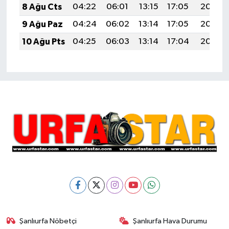
8 Ağu Cts
04:22
06:01
13:15
17:05
20:18
9 Ağu Paz
04:24
06:02
13:14
17:05
20:17
10 Ağu Pts
04:25
06:03
13:14
17:04
20:16
Şanlıurfa Nöbetçi
Şanlıurfa Hava Durumu