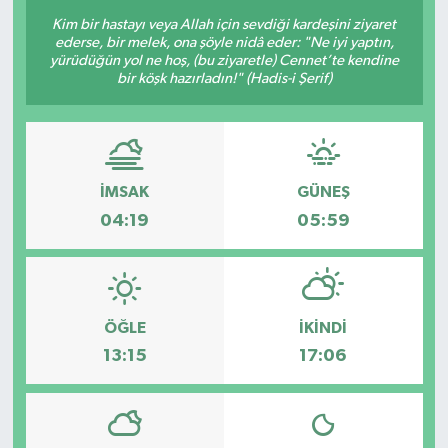
Kim bir hastayı veya Allah için sevdiği kardeşini ziyaret
ederse, bir melek, ona şöyle nidâ eder: "Ne iyi yaptın,
yürüdüğün yol ne hoş, (bu ziyaretle) Cennet’te kendine
bir köşk hazırladın!" (Hadis-i Şerif)
İMSAK
GÜNEŞ
04:19
05:59
ÖĞLE
İKINDI
13:15
17:06