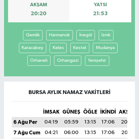
AKŞAM
YATSI
20:20
21:53
Gemlik
Harmancık
İnegöl
İznik
Karacabey
Keles
Kestel
Mudanya
Orhaneli
Orhangazi
Yenişehir
BURSA AYLIK NAMAZ VAKITLERI
İMSAK
GÜNEŞ
ÖĞLE
İKINDI
AKŞAM
6 Ağu Per
04:19
05:59
13:15
17:06
20:20
7 Ağu Cum
04:21
06:00
13:15
17:06
20:19