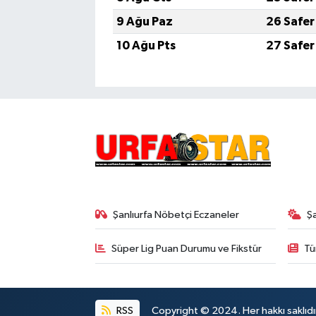
9 Ağu Paz
26 Safer
10 Ağu Pts
27 Safer
Şanlıurfa Nöbetçi Eczaneler
Ş
Süper Lig Puan Durumu ve Fikstür
Tü
RSS
Copyright © 2024. Her hakkı saklıdı