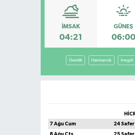
İMSAK
GÜNEŞ
04:21
06:0
Gemlik
Harmancık
İnegöl
HİCR
7 Ağu Cum
24 Safer
8 Ağu Cts
25 Safer