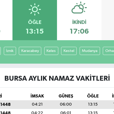
ÖĞLE
İKINDI
0
13:15
17:06
İznik
Karacabey
Keles
Kestel
Mudanya
Orha
BURSA AYLIK NAMAZ VAKITLERI
İ
İMSAK
GÜNEŞ
ÖĞLE
 1448
04:21
06:00
13:15
 1448
04:22
06:01
13:15