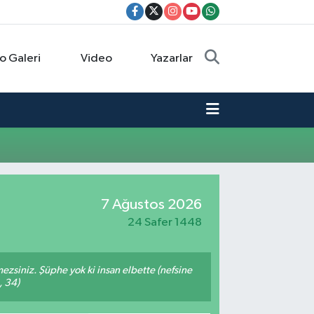
o Galeri
Video
Yazarlar
7 Ağustos 2026
24 Safer 1448
mezsiniz. Şüphe yok ki insan elbette (nefsine
, 34)