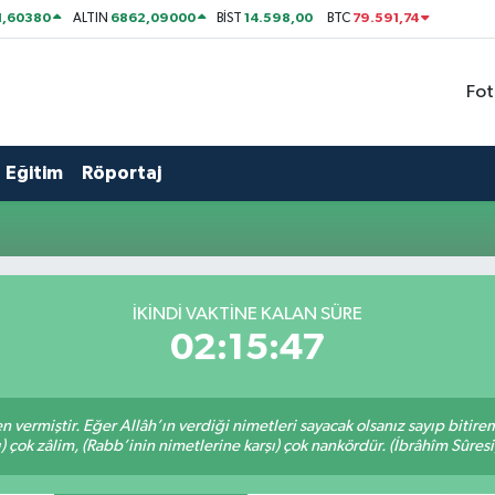
1,60380
6862,09000
14.598,00
79.591,74
ALTIN
BİST
BTC
Fot
Eğitim
Röportaj
İKINDI VAKTİNE KALAN SÜRE
02:15:47
en vermiştir. Eğer Allâh’ın verdiği nimetleri sayacak olsanız sayıp bitire
ı) çok zâlim, (Rabb’inin nimetlerine karşı) çok nankördür. (İbrâhîm Sûresi