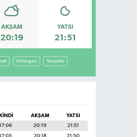
AKŞAM
YATSI
20:19
21:51
neli
Orhangazi
Yenişehir
İKINDI
AKŞAM
YATSI
17:06
20:19
21:51
17:05
20:18
21:50