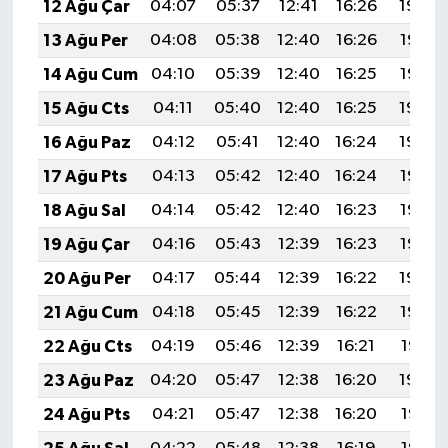
12 Ağu Çar
04:07
05:37
12:41
16:26
19:34
13 Ağu Per
04:08
05:38
12:40
16:26
19:33
14 Ağu Cum
04:10
05:39
12:40
16:25
19:32
15 Ağu Cts
04:11
05:40
12:40
16:25
19:30
16 Ağu Paz
04:12
05:41
12:40
16:24
19:29
17 Ağu Pts
04:13
05:42
12:40
16:24
19:28
18 Ağu Sal
04:14
05:42
12:40
16:23
19:27
19 Ağu Çar
04:16
05:43
12:39
16:23
19:25
20 Ağu Per
04:17
05:44
12:39
16:22
19:24
21 Ağu Cum
04:18
05:45
12:39
16:22
19:23
22 Ağu Cts
04:19
05:46
12:39
16:21
19:21
23 Ağu Paz
04:20
05:47
12:38
16:20
19:20
24 Ağu Pts
04:21
05:47
12:38
16:20
19:19