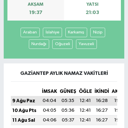
AKŞAM
YATSI
19:37
21:03
Araban
İslahiye
Karkamış
Nizip
Nurdağı
Oğuzeli
Yavuzeli
GAZIANTEP AYLIK NAMAZ VAKITLERI
İMSAK
GÜNEŞ
ÖĞLE
İKINDI
AKŞA
9 Ağu Paz
04:04
05:35
12:41
16:28
19:37
10 Ağu Pts
04:05
05:36
12:41
16:27
19:36
11 Ağu Sal
04:06
05:37
12:41
16:27
19:35