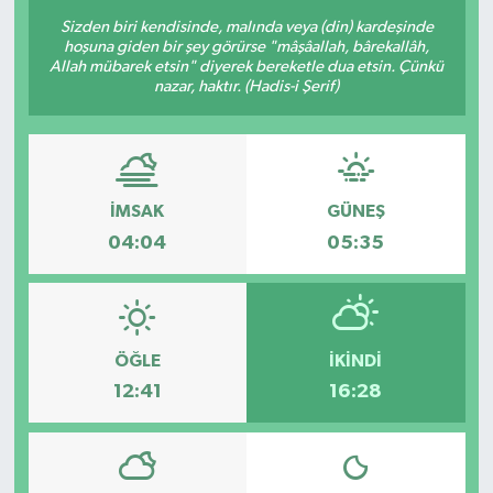
Sizden biri kendisinde, malında veya (din) kardeşinde
hoşuna giden bir şey görürse "mâşâallah, bârekallâh,
Allah mübarek etsin" diyerek bereketle dua etsin. Çünkü
nazar, haktır. (Hadis-i Şerif)
İMSAK
GÜNEŞ
04:04
05:35
ÖĞLE
İKINDI
12:41
16:28