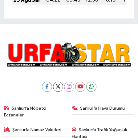
25 Ağu Sal
04:22
05:48
12:38
16:19
19:17
Şanlıurfa Nöbetçi
Şanlıurfa Hava Durumu
Eczaneler
Şanlıurfa Namaz Vakitleri
Şanlıurfa Trafik Yoğunluk
Haritası