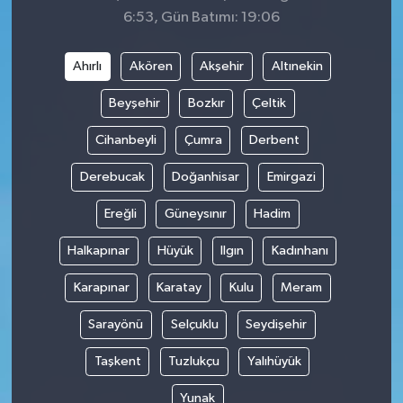
6:53, Gün Batımı: 19:06
Ahırlı
Akören
Akşehir
Altınekin
Beyşehir
Bozkır
Çeltik
Cihanbeyli
Çumra
Derbent
Derebucak
Doğanhisar
Emirgazi
Ereğli
Güneysınır
Hadim
Halkapınar
Hüyük
Ilgın
Kadınhanı
Karapınar
Karatay
Kulu
Meram
Sarayönü
Selçuklu
Seydişehir
Taşkent
Tuzlukçu
Yalıhüyük
Yunak