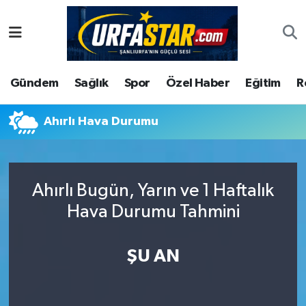
ASAYİS
Şanlıurfa Nöbetçi Eczaneler
Gündem
Sağlık
Spor
Özel Haber
Eğitim
R
ÇEVRE
Şanlıurfa Hava Durumu
DUNYA
Şanlıurfa Namaz Vakitleri
Ahırlı Hava Durumu
Eğitim
Şanlıurfa Trafik Yoğunluk Haritası
Ahırlı Bugün, Yarın ve 1 Haftalık
Ekonomi
Süper Lig Puan Durumu ve Fikstür
Hava Durumu Tahmini
Gündem
Tüm Manşetler
ŞU AN
Kültür
Son Dakika Haberleri
Magazin
Haber Arşivi