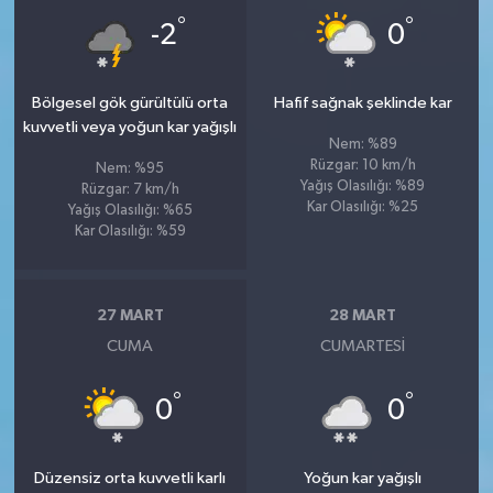
°
°
-2
0
Bölgesel gök gürültülü orta
Hafif sağnak şeklinde kar
kuvvetli veya yoğun kar yağışlı
Nem: %89
Rüzgar: 10 km/h
Nem: %95
Yağış Olasılığı: %89
Rüzgar: 7 km/h
Kar Olasılığı: %25
Yağış Olasılığı: %65
Kar Olasılığı: %59
27 MART
28 MART
CUMA
CUMARTESI
°
°
0
0
Düzensiz orta kuvvetli karlı
Yoğun kar yağışlı