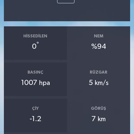
HISSEDILEN
NEM
°
0
%94
BASINÇ
RÜZGAR
1007
5
hpa
km/s
ÇIY
GÖRÜŞ
-1.2
7
km