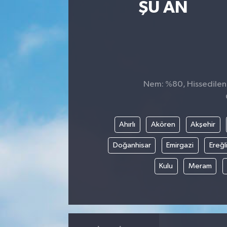
ŞU AN
Nem: %80, Hissedilen S
Ahırlı
Akören
Akşehir
Doğanhisar
Emirgazi
Ereğl
Kulu
Meram