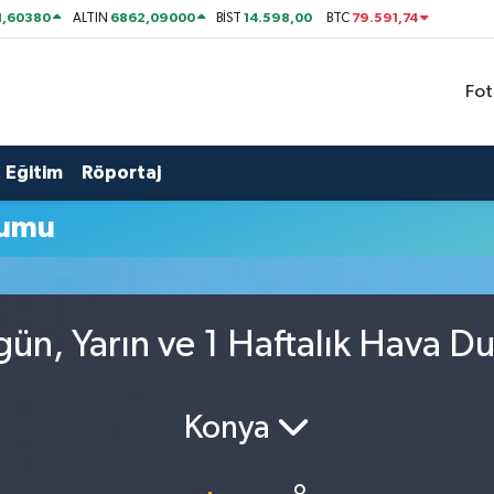
1,60380
6862,09000
14.598,00
79.591,74
ALTIN
BİST
BTC
Fot
Eğitim
Röportaj
rumu
gün, Yarın ve 1 Haftalık Hava D
Konya