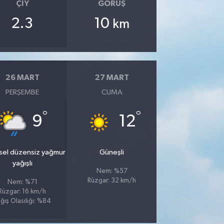
ÇIY
GÖRÜŞ
2.3
10
km
26 MART
27 MART
PERŞEMBE
CUMA
°
°
9
12
sel düzensiz yağmur
Güneşli
yağışlı
Nem: %57
Rüzgar: 32 km/h
Nem: %71
Rüzgar: 16 km/h
ğış Olasılığı: %84