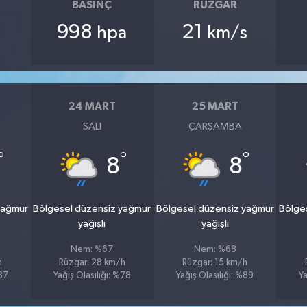
BASINÇ
RÜZGAR
998
21
hpa
km/s
24 MART
25 MART
SALI
ÇARŞAMBA
°
°
°
8
8
yağmur
Bölgesel düzensiz yağmur
Bölgesel düzensiz yağmur
Bölge
yağışlı
yağışlı
Nem: %67
Nem: %68
h
Rüzgar: 28 km/h
Rüzgar: 15 km/h
%87
Yağış Olasılığı: %78
Yağış Olasılığı: %89
Ya