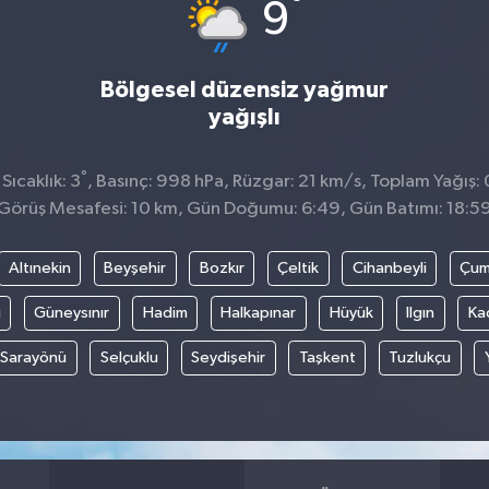
°
9
Bölgesel düzensiz yağmur
yağışlı
°
ıcaklık: 3
, Basınç: 998 hPa, Rüzgar: 21 km/s, Toplam Yağış: 
Görüş Mesafesi: 10 km, Gün Doğumu: 6:49, Gün Batımı: 18:5
Altınekin
Beyşehir
Bozkır
Çeltik
Cihanbeyli
Çum
i
Güneysınır
Hadim
Halkapınar
Hüyük
Ilgın
Ka
Sarayönü
Selçuklu
Seydişehir
Taşkent
Tuzlukçu