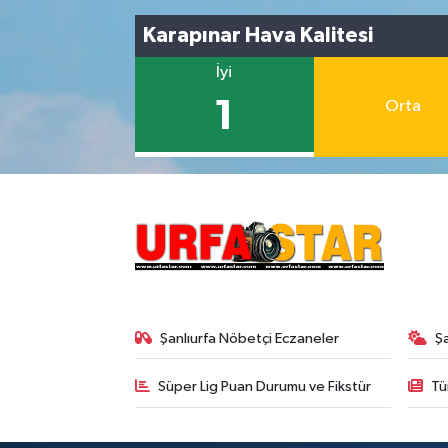
Karapınar Hava Kalitesi
İyi
1
Orta
Şanlıurfa Nöbetçi Eczaneler
Ş
Süper Lig Puan Durumu ve Fikstür
Tü