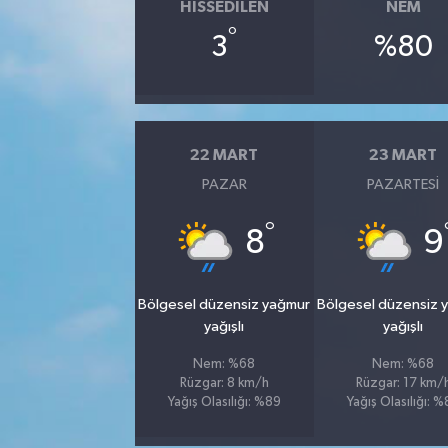
HISSEDILEN
NEM
°
3
%80
22 MART
23 MART
PAZAR
PAZARTESI
°
8
9
Bölgesel düzensiz yağmur
Bölgesel düzensiz 
yağışlı
yağışlı
Nem: %68
Nem: %68
Rüzgar: 8 km/h
Rüzgar: 17 km/
Yağış Olasılığı: %89
Yağış Olasılığı: 