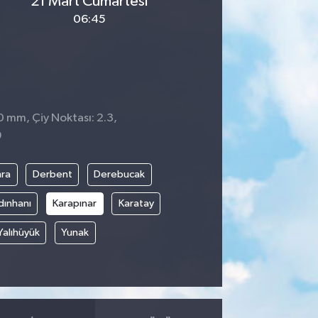
21 Mart Cumartesi
06:45
0 mm, Çiy Noktası: 2.3,
9
ra
Derbent
Derebucak
dınhanı
Karapınar
Karatay
Yalıhüyük
Yunak