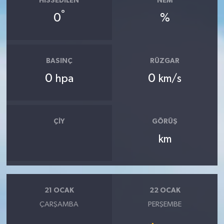
HISSEDILEN
NEM
°
0
%
BASINÇ
RÜZGAR
0
0
hpa
km/s
ÇIY
GÖRÜŞ
km
21 OCAK
22 OCAK
ÇARŞAMBA
PERŞEMBE