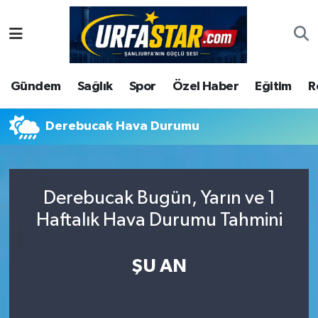
ASAYİS
Şanlıurfa Nöbetçi Eczaneler
Gündem
Sağlık
Spor
Özel Haber
Eğitim
R
ÇEVRE
Şanlıurfa Hava Durumu
DUNYA
Şanlıurfa Namaz Vakitleri
Derebucak Hava Durumu
Eğitim
Şanlıurfa Trafik Yoğunluk Haritası
Derebucak Bugün, Yarın ve 1
Ekonomi
Süper Lig Puan Durumu ve Fikstür
Haftalık Hava Durumu Tahmini
Gündem
Tüm Manşetler
ŞU AN
Kültür
Son Dakika Haberleri
Magazin
Haber Arşivi