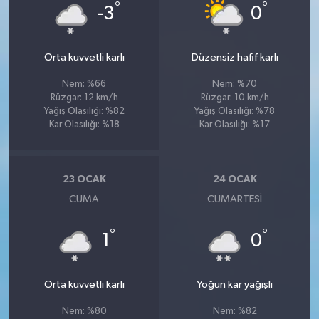
°
°
-3
0
Orta kuvvetli karlı
Düzensiz hafif karlı
Nem: %66
Nem: %70
Rüzgar: 12 km/h
Rüzgar: 10 km/h
Yağış Olasılığı: %82
Yağış Olasılığı: %78
Kar Olasılığı: %18
Kar Olasılığı: %17
23 OCAK
24 OCAK
CUMA
CUMARTESI
°
°
1
0
Orta kuvvetli karlı
Yoğun kar yağışlı
Nem: %80
Nem: %82