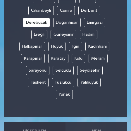
Cihanbeyli
Çumra
Derbent
Derebucak
Doğanhisar
Emirgazi
Ereğli
Güneysınır
Hadim
Halkapınar
Hüyük
Ilgın
Kadınhanı
Karapınar
Karatay
Kulu
Meram
Sarayönü
Selçuklu
Seydişehir
Taşkent
Tuzlukçu
Yalıhüyük
Yunak