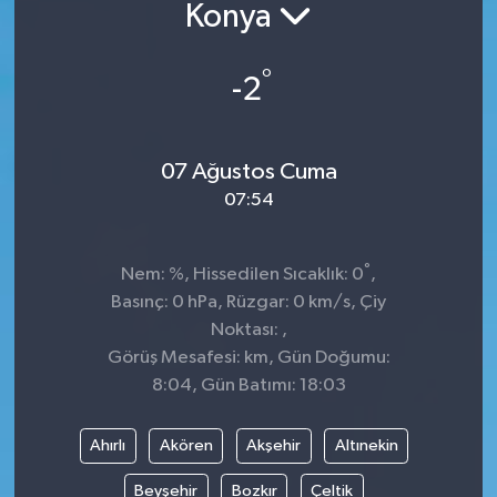
Konya
°
-2
07 Ağustos Cuma
07:54
°
Nem: %, Hissedilen Sıcaklık: 0
,
Basınç: 0 hPa, Rüzgar: 0 km/s, Çiy
Noktası: ,
Görüş Mesafesi: km, Gün Doğumu:
8:04, Gün Batımı: 18:03
Ahırlı
Akören
Akşehir
Altınekin
Beyşehir
Bozkır
Çeltik