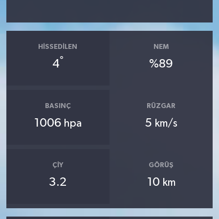
HISSEDILEN
NEM
°
4
%89
BASINÇ
RÜZGAR
1006
5
hpa
km/s
ÇIY
GÖRÜŞ
3.2
10
km