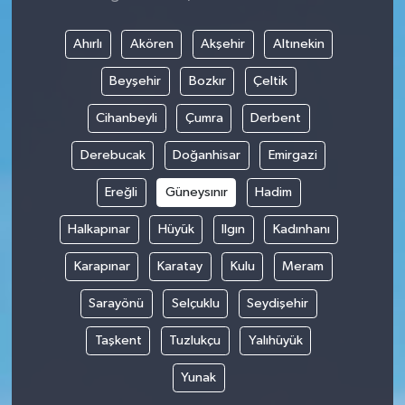
Ahırlı
Akören
Akşehir
Altınekin
Beyşehir
Bozkır
Çeltik
Cihanbeyli
Çumra
Derbent
Derebucak
Doğanhisar
Emirgazi
Ereğli
Güneysınır
Hadim
Halkapınar
Hüyük
Ilgın
Kadınhanı
Karapınar
Karatay
Kulu
Meram
Sarayönü
Selçuklu
Seydişehir
Taşkent
Tuzlukçu
Yalıhüyük
Yunak