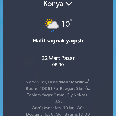
Konya
°
10
Hafif sağnak yağışlı
22 Mart Pazar
08:30
°
Nem: %89, Hissedilen Sıcaklık: 4
,
Basınç: 1006 hPa, Rüzgar: 5 km/s,
Toplam Yağış: 0 mm, Çiy Noktası:
3.2,
Görüş Mesafesi: 10 km, Gün
Doğumu: 6:50, Gün Batımı: 19:03