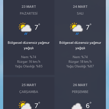
23 MART
24 MART
PAZARTESI
SALI
°
°
7
7
Bölgesel düzensiz yağmur
Bölgesel düzensiz yağmur
yağışlı
yağışlı
Nem: %74
Nem: %74
Rüzgar: 16 km/h
Rüzgar: 18 km/h
Yağış Olasılığı: %85
Yağış Olasılığı: %87
25 MART
26 MART
ÇARŞAMBA
PERŞEMBE
°
°
7
6