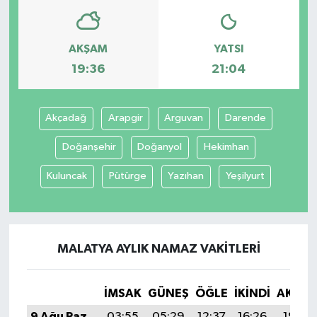
AKŞAM
YATSI
19:36
21:04
Akçadağ
Arapgir
Arguvan
Darende
Doğanşehir
Doğanyol
Hekimhan
Kuluncak
Pütürge
Yazıhan
Yeşilyurt
MALATYA AYLIK NAMAZ VAKITLERI
İMSAK
GÜNEŞ
ÖĞLE
İKINDI
AKŞA
9 Ağu Paz
03:55
05:29
12:37
16:26
19:36