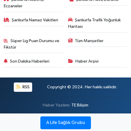
Eczaneler
Şanlıurfa Namaz Vakitleri
Şanlıurfa Trafik Yoğunluk
Haritası
Süper Lig Puan Durumu ve
Tüm Manşetler
Fikstür
Son Dakika Haberleri
Haber Arşivi
RSS
Copyright © 2024. Her hakkı saklıdır.
Haber Yazılımı:
TE Bilişim
A Life Sağlık Grubu