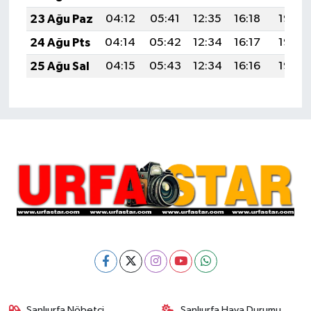
23 Ağu Paz
04:12
05:41
12:35
16:18
19:18
24 Ağu Pts
04:14
05:42
12:34
16:17
19:17
25 Ağu Sal
04:15
05:43
12:34
16:16
19:15
Şanlıurfa Nöbetçi
Şanlıurfa Hava Durumu