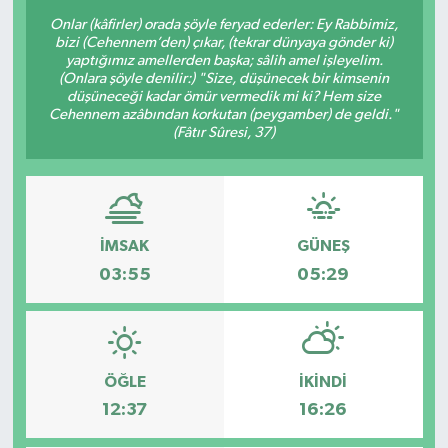
Onlar (kâfirler) orada şöyle feryad ederler: Ey Rabbimiz,
bizi (Cehennem’den) çıkar, (tekrar dünyaya gönder ki)
yaptığımız amellerden başka; sâlih amel işleyelim.
(Onlara şöyle denilir:) "Size, düşünecek bir kimsenin
düşüneceği kadar ömür vermedik mi ki? Hem size
Cehennem azâbından korkutan (peygamber) de geldi."
(Fâtır Sûresi, 37)
İMSAK
GÜNEŞ
03:55
05:29
ÖĞLE
İKINDI
12:37
16:26