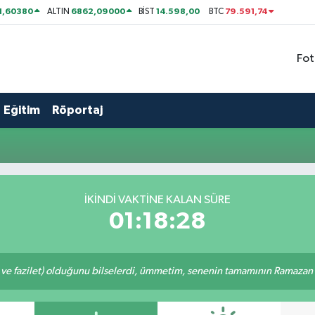
1,60380
6862,09000
14.598,00
79.591,74
ALTIN
BİST
BTC
Fot
Eğitim
Röportaj
İKINDI VAKTİNE KALAN SÜRE
01:18:28
 ve fazilet) olduğunu bilselerdi, ümmetim, senenin tamamının Ramazan o