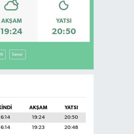
AKŞAM
YATSI
19:24
20:50
li
Savur
KINDI
AKŞAM
YATSI
16:14
19:24
20:50
16:14
19:23
20:48