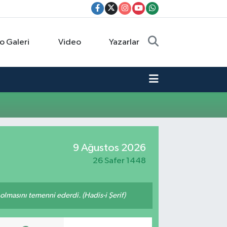
o Galeri
Video
Yazarlar
9 Ağustos 2026
26 Safer 1448
lmasını temenni ederdi. (Hadis-i Şerif)