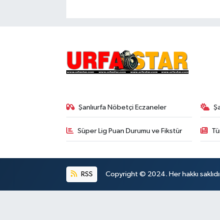
Şanlıurfa Nöbetçi Eczaneler
Ş
Süper Lig Puan Durumu ve Fikstür
Tü
RSS
Copyright © 2024. Her hakkı saklıdı