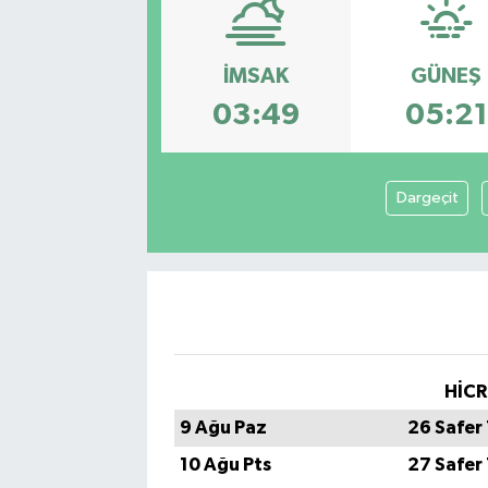
İMSAK
GÜNEŞ
03:49
05:21
Dargeçit
HİCR
9 Ağu Paz
26 Safer
10 Ağu Pts
27 Safer