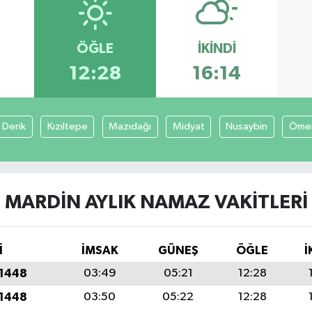
ÖĞLE
İKINDI
12:28
16:14
Derik
Kızıltepe
Mazıdağı
Midyat
Nusaybin
Ömer
MARDIN AYLIK NAMAZ VAKITLERI
İ
İMSAK
GÜNEŞ
ÖĞLE
İ
 1448
03:49
05:21
12:28
 1448
03:50
05:22
12:28