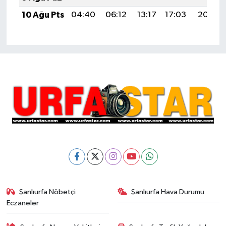
10 Ağu Pts
04:40
06:12
13:17
17:03
20:13
Şanlıurfa Nöbetçi
Şanlıurfa Hava Durumu
Eczaneler