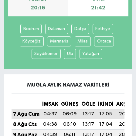
20:16
21:42
Bodrum
Dalaman
Datça
Fethiye
Köyceğiz
Marmaris
Milas
Ortaca
Seydikemer
Ula
Yatağan
MUĞLA AYLIK NAMAZ VAKITLERI
İMSAK
GÜNEŞ
ÖĞLE
İKINDI
AKŞAM
7 Ağu Cum
04:37
06:09
13:17
17:05
20:16
8 Ağu Cts
04:38
06:10
13:17
17:04
20:15
9 Ağu Paz
04:39
06:11
13:17
17:04
20:14