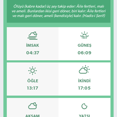
Ölüyü (kabre kadar) üç şey takip eder: Âile fertleri, malı
ve ameli. Bunlardan ikisi geri döner, biri kalır: Âile fertleri
ve malı geri döner, ameli (kendisiyle) kalır. (Hadis-i Şerif)
İMSAK
GÜNEŞ
04:37
06:09
ÖĞLE
İKINDI
13:17
17:05
AKŞAM
YATSI