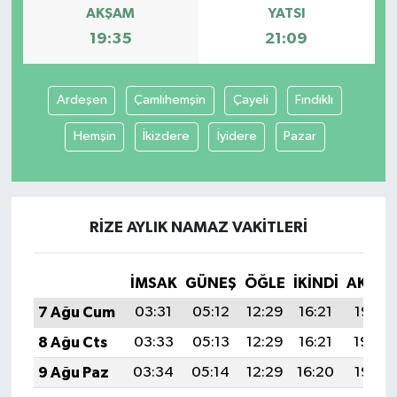
AKŞAM
YATSI
19:35
21:09
Ardeşen
Çamlıhemşin
Çayeli
Fındıklı
Hemşin
İkizdere
İyidere
Pazar
RIZE AYLIK NAMAZ VAKITLERI
İMSAK
GÜNEŞ
ÖĞLE
İKINDI
AKŞA
7 Ağu Cum
03:31
05:12
12:29
16:21
19:35
8 Ağu Cts
03:33
05:13
12:29
16:21
19:34
9 Ağu Paz
03:34
05:14
12:29
16:20
19:33