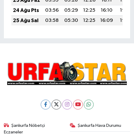
23 Ağu Paz
03:55
05:28
12:26
16:11
19:13
24 Ağu Pts
03:56
05:29
12:25
16:10
19:12
25 Ağu Sal
03:58
05:30
12:25
16:09
19:10
Şanlıurfa Nöbetçi
Şanlıurfa Hava Durumu
Eczaneler