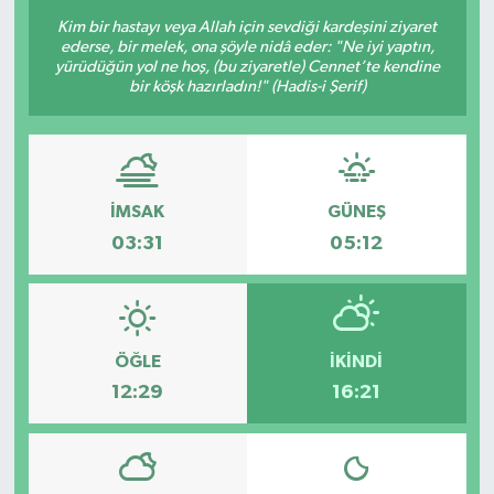
Kim bir hastayı veya Allah için sevdiği kardeşini ziyaret
ederse, bir melek, ona şöyle nidâ eder: "Ne iyi yaptın,
yürüdüğün yol ne hoş, (bu ziyaretle) Cennet’te kendine
bir köşk hazırladın!" (Hadis-i Şerif)
İMSAK
GÜNEŞ
03:31
05:12
ÖĞLE
İKINDI
12:29
16:21