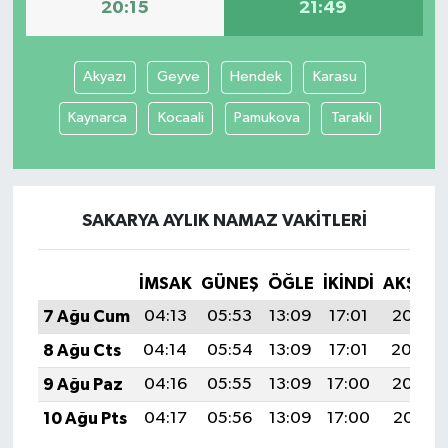
20:15
21:49
Akyazı
Geyve
Hendek
Karasu
Kaynarca
Kocaali
Pamukova
Taraklı
SAKARYA AYLIK NAMAZ VAKITLERI
İMSAK
GÜNEŞ
ÖĞLE
İKINDI
AKŞAM
7 Ağu Cum
04:13
05:53
13:09
17:01
20:15
8 Ağu Cts
04:14
05:54
13:09
17:01
20:14
9 Ağu Paz
04:16
05:55
13:09
17:00
20:13
10 Ağu Pts
04:17
05:56
13:09
17:00
20:11