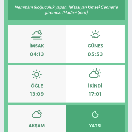
Nemmâm (koğuculuk yapan, laf taşıyan kimse) Cennet’e
giremez. (Hadis-i Şerif)
İMSAK
GÜNEŞ
04:13
05:53
ÖĞLE
İKINDI
13:09
17:01
AKŞAM
YATSI