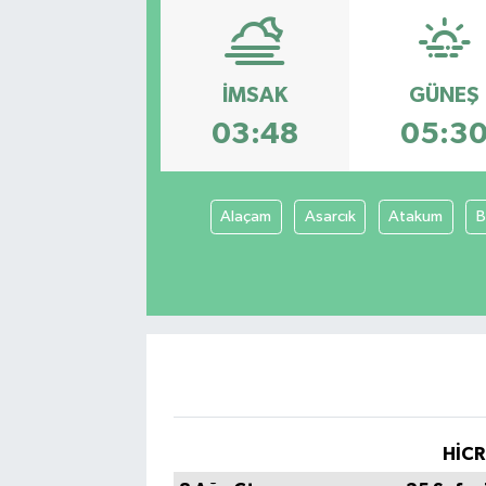
İMSAK
GÜNEŞ
03:48
05:3
Alaçam
Asarcık
Atakum
B
HİCR