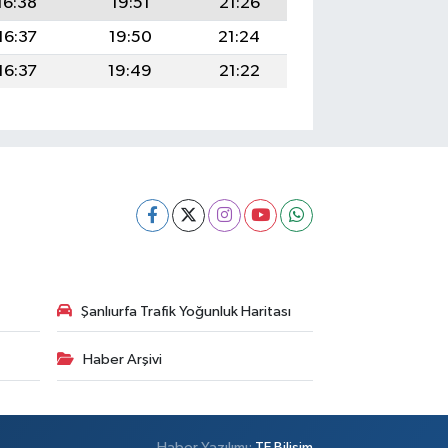
16:38
19:51
21:26
16:37
19:50
21:24
16:37
19:49
21:22
Şanlıurfa Trafik Yoğunluk Haritası
Haber Arşivi
Haber Yazılımı:
TE Bilişim