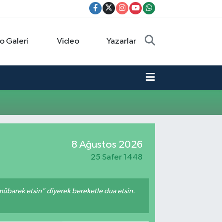
o Galeri
Video
Yazarlar
8 Ağustos 2026
25 Safer 1448
mübarek etsin" diyerek bereketle dua etsin.