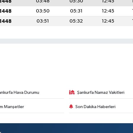
 1448
03:48
05:30
12:45
 1448
03:50
05:31
12:45
 1448
03:51
05:32
12:45
anlıurfa Hava Durumu
Şanlıurfa Namaz Vakitleri
m Manşetler
Son Dakika Haberleri
r.