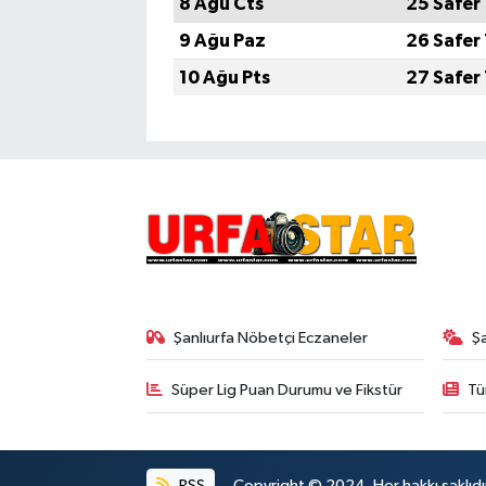
8 Ağu Cts
25 Safer
9 Ağu Paz
26 Safer
10 Ağu Pts
27 Safer
Şanlıurfa Nöbetçi Eczaneler
Ş
Süper Lig Puan Durumu ve Fikstür
Tü
RSS
Copyright © 2024. Her hakkı saklıdı