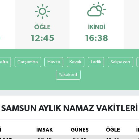
ÖĞLE
İKINDI
0
12:45
16:38
afra
Çarşamba
Havza
Kavak
Ladik
Salıpazarı
Yakakent
SAMSUN AYLIK NAMAZ VAKITLERI
İ
İMSAK
GÜNEŞ
ÖĞLE
İ