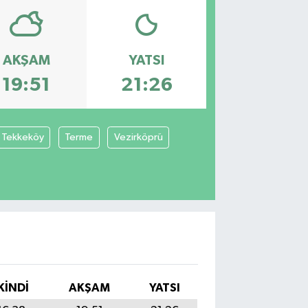
AKŞAM
YATSI
19:51
21:26
Tekkeköy
Terme
Vezirköprü
KINDI
AKŞAM
YATSI