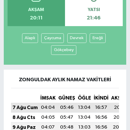
AKŞAM
YATSI
20:11
21:46
Alaplı
Çaycuma
Devrek
Ereğli
Gökçebey
ZONGULDAK AYLIK NAMAZ VAKITLERI
İMSAK
GÜNEŞ
ÖĞLE
İKINDI
AKŞAM
7 Ağu Cum
04:04
05:46
13:04
16:57
20:11
8 Ağu Cts
04:05
05:47
13:04
16:56
20:10
9 Ağu Paz
04:07
05:48
13:03
16:56
20:09