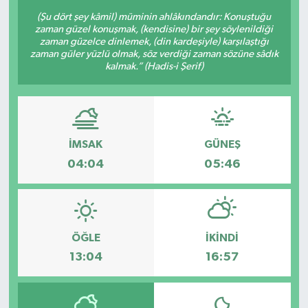
(Şu dört şey kâmil) müminin ahlâkındandır: Konuştuğu
zaman güzel konuşmak, (kendisine) bir şey söylenildiği
zaman güzelce dinlemek, (din kardeşiyle) karşılaştığı
zaman güler yüzlü olmak, söz verdiği zaman sözüne sâdık
kalmak.” (Hadis-i Şerif)
İMSAK
GÜNEŞ
04:04
05:46
ÖĞLE
İKINDI
13:04
16:57