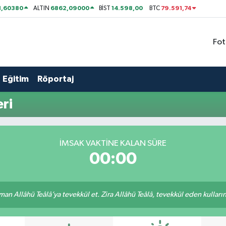
1,60380
6862,09000
14.598,00
79.591,74
ALTIN
BİST
BTC
Fot
Eğitim
Röportaj
ri
İMSAK VAKTİNE KALAN SÜRE
00:00
an Allâhü Teâlâ’ya tevekkül et. Zira Allâhü Teâlâ, tevekkül eden kullarını