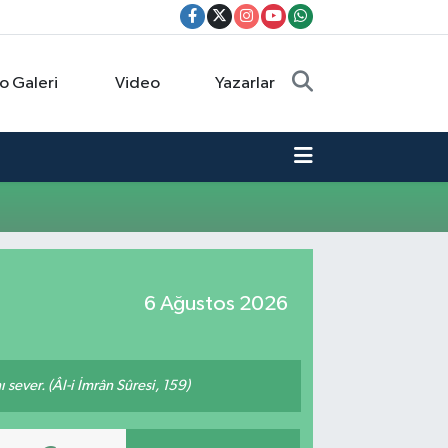
o Galeri
Video
Yazarlar
6 Ağustos 2026
 sever. (Âl-i İmrân Sûresi, 159)