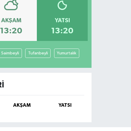
AKŞAM
YATSI
13:20
13:20
Saimbeyli
Tufanbeyli
Yumurtalık
I
AKŞAM
YATSI