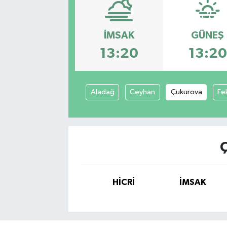
İMSAK
GÜNEŞ
13:20
13:20
Aladağ
Ceyhan
Çukurova
Fe
HİCRİ
İMSAK