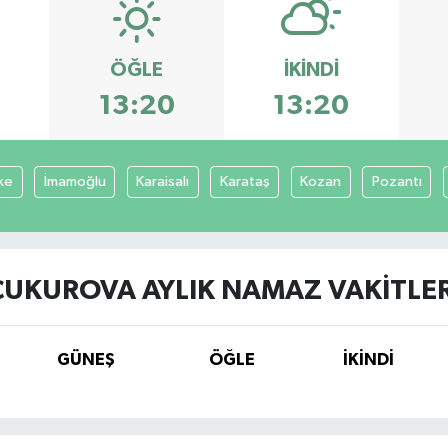
ÖĞLE
İKINDI
13:20
13:20
ke
İmamoğlu
Karaisalı
Karataş
Kozan
Pozantı
ÇUKUROVA AYLIK NAMAZ VAKITLER
GÜNEŞ
ÖĞLE
İKINDI