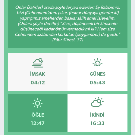
Onlar (kâfirler) orada şöyle feryad ederler: Ey Rabbimiz,
bizi (Cehennem’den) çıkar, (tekrar dünyaya gönder ki)
yaptığımız amellerden başka; sâlih amel işleyelim.
(Onlara şöyle denilir:) "Size, düşünecek bir kimsenin
düşüneceği kadar ömür vermedik mi ki? Hem size
Cehennem azâbından korkutan (peygamber) de geldi."
(Fâtır Sûresi, 37)
İMSAK
GÜNEŞ
04:12
05:43
ÖĞLE
İKINDI
12:47
16:33