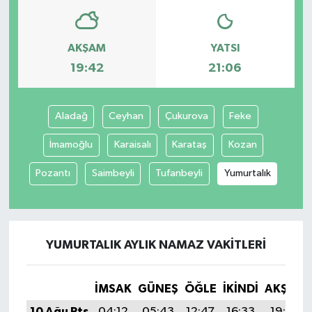
AKŞAM
YATSI
19:42
21:06
Aladağ
Ceyhan
Çukurova
Feke
İmamoğlu
Karaisalı
Karataş
Kozan
Pozantı
Saimbeyli
Tufanbeyli
Yumurtalık
YUMURTALIK AYLIK NAMAZ VAKITLERI
İMSAK
GÜNEŞ
ÖĞLE
İKINDI
AKŞAM
10 Ağu Pts
04:12
05:43
12:47
16:33
19:42