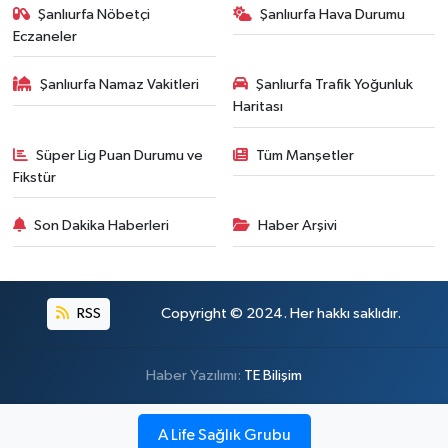
Şanlıurfa Nöbetçi
Şanlıurfa Hava Durumu
Eczaneler
Şanlıurfa Namaz Vakitleri
Şanlıurfa Trafik Yoğunluk
Haritası
Süper Lig Puan Durumu ve
Tüm Manşetler
Fikstür
Son Dakika Haberleri
Haber Arşivi
RSS
Copyright © 2024. Her hakkı saklıdır.
Haber Yazılımı:
TE Bilişim
A Life Sağlık Grubu