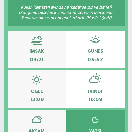
Kullar, Ramazan ayında ne (kadar sevap ve fazilet)
olduğunu bilselerdi, ümmetim, senenin tamamının
Ramazan olmasını temenni ederdi. (Hadis-i Şerif)
İMSAK
GÜNEŞ
04:21
05:57
ÖĞLE
İKINDI
13:09
16:59
AKŞAM
YATSI