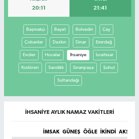
20:11
21:41
Başmakçı
Bayat
Bolvadin
Çay
Çobanlar
Dazkırı
Dinar
Emirdağ
Evciler
Hocalar
İhsaniye
İscehisar
Kızılören
Sandıklı
Sinanpaşa
Şuhut
Sultandağı
İHSANIYE AYLIK NAMAZ VAKITLERI
İMSAK
GÜNEŞ
ÖĞLE
İKINDI
AKŞAM