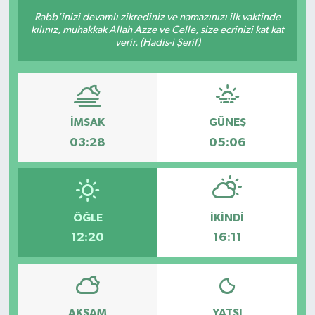
Rabb’inizi devamlı zikrediniz ve namazınızı ilk vaktinde
kılınız, muhakkak Allah Azze ve Celle, size ecrinizi kat kat
verir. (Hadis-i Şerif)
İMSAK
GÜNEŞ
03:28
05:06
ÖĞLE
İKINDI
12:20
16:11
AKŞAM
YATSI