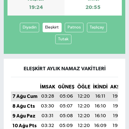
19:24
20:55
Diyadin
Eleşkirt
Patnos
Taşlıçay
Tutak
ELEŞKIRT AYLIK NAMAZ VAKITLERI
İMSAK
GÜNEŞ
ÖĞLE
İKINDI
AKŞAM
7 Ağu Cum
03:28
05:06
12:20
16:11
19:24
8 Ağu Cts
03:30
05:07
12:20
16:10
19:23
9 Ağu Paz
03:31
05:08
12:20
16:10
19:22
10 Ağu Pts
03:32
05:09
12:20
16:09
19:20