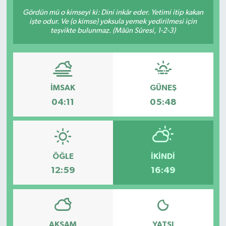
Gördün mü o kimseyi ki: Dini inkâr eder. Yetimi itip kakan
işte odur. Ve (o kimse) yoksula yemek yedirilmesi için
teşvikte bulunmaz. (Mâûn Sûresi, 1-2-3)
İMSAK
GÜNEŞ
04:11
05:48
ÖĞLE
İKINDI
12:59
16:49
AKŞAM
YATSI