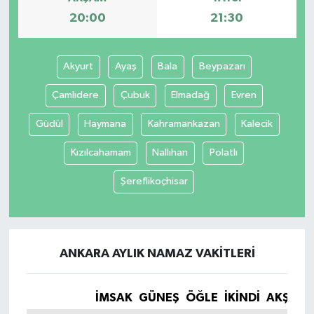
20:00
21:30
Akyurt
Ayaş
Bala
Beypazarı
Çamlıdere
Çubuk
Elmadağ
Evren
Güdül
Haymana
Kahramankazan
Kalecik
Kızılcahamam
Nallıhan
Polatlı
Şereflikoçhisar
ANKARA AYLIK NAMAZ VAKITLERI
İMSAK
GÜNEŞ
ÖĞLE
İKINDI
AKŞAM