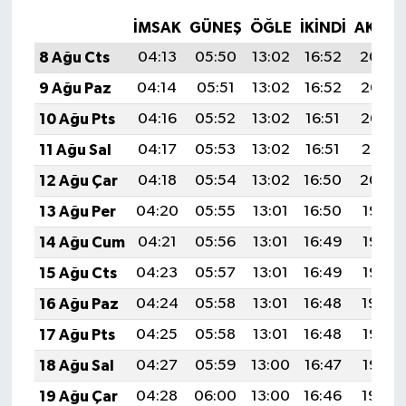
İMSAK
GÜNEŞ
ÖĞLE
İKINDI
AKŞA
8 Ağu Cts
04:13
05:50
13:02
16:52
20:04
9 Ağu Paz
04:14
05:51
13:02
16:52
20:03
10 Ağu Pts
04:16
05:52
13:02
16:51
20:02
11 Ağu Sal
04:17
05:53
13:02
16:51
20:01
12 Ağu Çar
04:18
05:54
13:02
16:50
20:00
13 Ağu Per
04:20
05:55
13:01
16:50
19:58
14 Ağu Cum
04:21
05:56
13:01
16:49
19:57
15 Ağu Cts
04:23
05:57
13:01
16:49
19:56
16 Ağu Paz
04:24
05:58
13:01
16:48
19:54
17 Ağu Pts
04:25
05:58
13:01
16:48
19:53
18 Ağu Sal
04:27
05:59
13:00
16:47
19:52
19 Ağu Çar
04:28
06:00
13:00
16:46
19:50