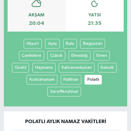
AKŞAM
YATSI
20:04
21:35
Akyurt
Ayaş
Bala
Beypazarı
Çamlıdere
Çubuk
Elmadağ
Evren
Güdül
Haymana
Kahramankazan
Kalecik
Kızılcahamam
Nallıhan
Polatlı
Şereflikoçhisar
POLATLI AYLIK NAMAZ VAKITLERI