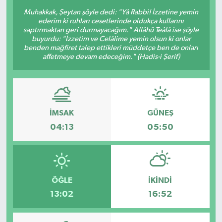
Muhakkak, Şeytan şöyle dedi: "Yâ Rabbi! İzzetine yemin
ederim ki ruhları cesetlerinde oldukça kullarını
saptırmaktan geri durmayacağım." Allâhü Teâlâ ise şöyle
buyurdu: "İzzetim ve Celâlime yemin olsun ki onlar
benden mağfiret talep ettikleri müddetçe ben de onları
affetmeye devam edeceğim." (Hadis-i Şerif)
İMSAK
GÜNEŞ
04:13
05:50
ÖĞLE
İKINDI
13:02
16:52