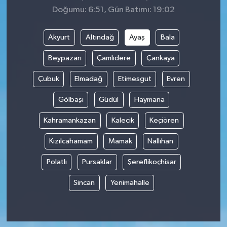
Doğumu: 6:51, Gün Batımı: 19:02
Akyurt
Altındağ
Ayaş
Bala
Beypazarı
Çamlıdere
Çankaya
Çubuk
Elmadağ
Etimesgut
Evren
Gölbaşı
Güdül
Haymana
Kahramankazan
Kalecik
Keçiören
Kızılcahamam
Mamak
Nallıhan
Polatlı
Pursaklar
Şereflikoçhisar
Sincan
Yenimahalle