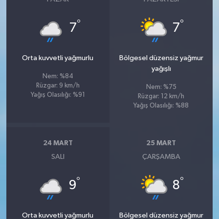
°
°
7
7
Orta kuvvetli yağmurlu
Bölgesel düzensiz yağmur
yağışlı
Nem: %84
Rüzgar: 9 km/h
Nem: %75
Yağış Olasılığı: %91
Rüzgar: 12 km/h
Yağış Olasılığı: %88
24 MART
25 MART
SALI
ÇARŞAMBA
°
°
9
8
Orta kuvvetli yağmurlu
Bölgesel düzensiz yağmur