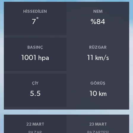
HISSEDILEN
NEM
°
7
%84
BASINÇ
RÜZGAR
1001
11
hpa
km/s
ÇIY
GÖRÜŞ
5.5
10
km
22 MART
23 MART
PAZAR
PAZARTESI