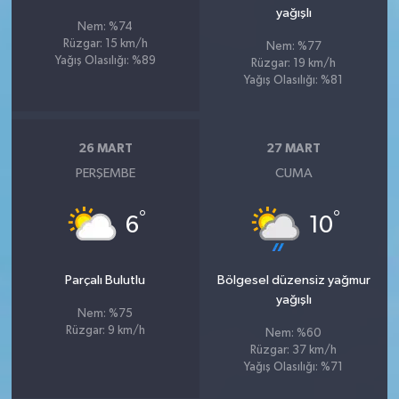
yağışlı
Nem: %74
Rüzgar: 15 km/h
Nem: %77
Yağış Olasılığı: %89
Rüzgar: 19 km/h
Yağış Olasılığı: %81
26 MART
27 MART
PERŞEMBE
CUMA
°
°
6
10
Parçalı Bulutlu
Bölgesel düzensiz yağmur
yağışlı
Nem: %75
Rüzgar: 9 km/h
Nem: %60
Rüzgar: 37 km/h
Yağış Olasılığı: %71