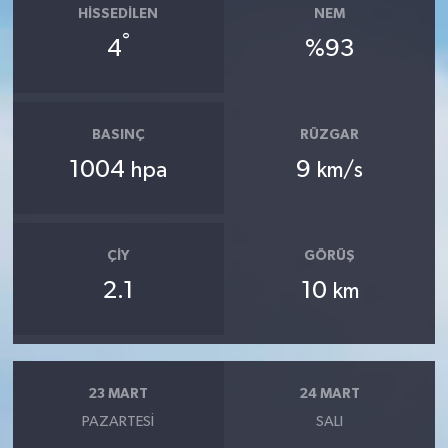
HISSEDILEN
NEM
°
4
%93
BASINÇ
RÜZGAR
1004
9
hpa
km/s
ÇIY
GÖRÜŞ
2.1
10
km
23 MART
24 MART
PAZARTESI
SALI