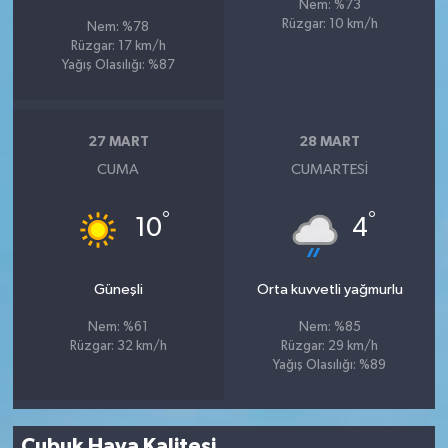
Nem: %73
Rüzgar: 10 km/h
Nem: %78
Rüzgar: 17 km/h
Yağış Olasılığı: %87
27 MART
28 MART
CUMA
CUMARTESI
°
°
10
4
Güneşli
Orta kuvvetli yağmurlu
Nem: %61
Nem: %85
Rüzgar: 32 km/h
Rüzgar: 29 km/h
Yağış Olasılığı: %89
Çubuk Hava Kalitesi