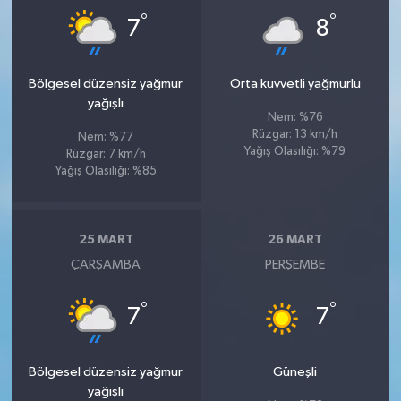
°
°
7
8
Bölgesel düzensiz yağmur
Orta kuvvetli yağmurlu
yağışlı
Nem: %76
Rüzgar: 13 km/h
Nem: %77
Yağış Olasılığı: %79
Rüzgar: 7 km/h
Yağış Olasılığı: %85
25 MART
26 MART
ÇARŞAMBA
PERŞEMBE
°
°
7
7
Bölgesel düzensiz yağmur
Güneşli
yağışlı