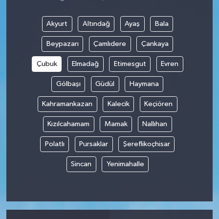
Akyurt
Altındağ
Ayaş
Bala
Beypazarı
Çamlıdere
Çankaya
Çubuk
Elmadağ
Etimesgut
Evren
Gölbaşı
Güdül
Haymana
Kahramankazan
Kalecik
Keçiören
Kızılcahamam
Mamak
Nallıhan
Polatlı
Pursaklar
Şereflikoçhisar
Sincan
Yenimahalle