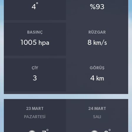
°
4
%93
BASINÇ
RÜZGAR
1005
8
hpa
km/s
ÇIY
GÖRÜŞ
3
4
km
23 MART
24 MART
PAZARTESI
SALI
°
°