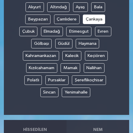
Akyurt
Altındağ
Ayaş
Bala
Beypazarı
Çamlıdere
Çankaya
Çubuk
Elmadağ
Etimesgut
Evren
Gölbaşı
Güdül
Haymana
Kahramankazan
Kalecik
Keçiören
Kızılcahamam
Mamak
Nallıhan
Polatlı
Pursaklar
Şereflikoçhisar
Sincan
Yenimahalle
HISSEDILEN
NEM