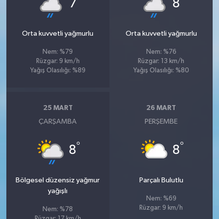
7
8
Orta kuvvetli yağmurlu
Orta kuvvetli yağmurlu
Nem: %79
Nem: %76
Rüzgar: 9 km/h
Rüzgar: 13 km/h
Yağış Olasılığı: %89
Yağış Olasılığı: %80
25 MART
26 MART
ÇARŞAMBA
PERŞEMBE
°
°
8
8
Bölgesel düzensiz yağmur
Parçalı Bulutlu
yağışlı
Nem: %69
Rüzgar: 9 km/h
Nem: %78
Rüzgar: 17 km/h