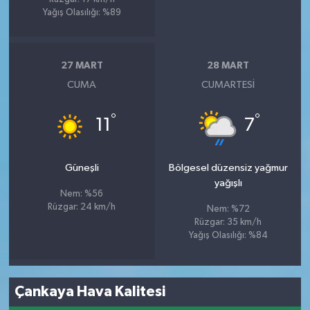
Yağış Olasılığı: %89
27 MART
28 MART
CUMA
CUMARTESI
°
°
11
7
Güneşli
Bölgesel düzensiz yağmur
yağışlı
Nem: %56
Rüzgar: 24 km/h
Nem: %72
Rüzgar: 35 km/h
Yağış Olasılığı: %84
Çankaya Hava Kalitesi