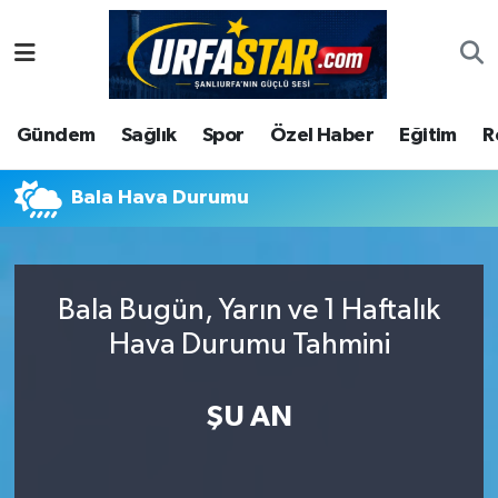
ASAYİS
Şanlıurfa Nöbetçi Eczaneler
Gündem
Sağlık
Spor
Özel Haber
Eğitim
R
ÇEVRE
Şanlıurfa Hava Durumu
DUNYA
Şanlıurfa Namaz Vakitleri
Bala Hava Durumu
Eğitim
Şanlıurfa Trafik Yoğunluk Haritası
Bala Bugün, Yarın ve 1 Haftalık
Ekonomi
Süper Lig Puan Durumu ve Fikstür
Hava Durumu Tahmini
Gündem
Tüm Manşetler
ŞU AN
Kültür
Son Dakika Haberleri
Magazin
Haber Arşivi