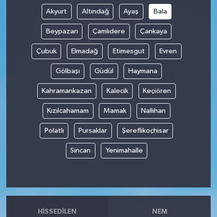
Akyurt
Altındağ
Ayaş
Bala
Beypazarı
Çamlıdere
Çankaya
Çubuk
Elmadağ
Etimesgut
Evren
Gölbaşı
Güdül
Haymana
Kahramankazan
Kalecik
Keçiören
Kızılcahamam
Mamak
Nallıhan
Polatlı
Pursaklar
Şereflikoçhisar
Sincan
Yenimahalle
HISSEDILEN
NEM