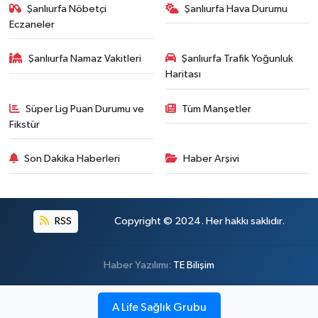
Şanlıurfa Nöbetçi
Şanlıurfa Hava Durumu
Eczaneler
Şanlıurfa Namaz Vakitleri
Şanlıurfa Trafik Yoğunluk
Haritası
Süper Lig Puan Durumu ve
Tüm Manşetler
Fikstür
Son Dakika Haberleri
Haber Arşivi
RSS
Copyright © 2024. Her hakkı saklıdır.
Haber Yazılımı:
TE Bilişim
A Life Sağlık Grubu