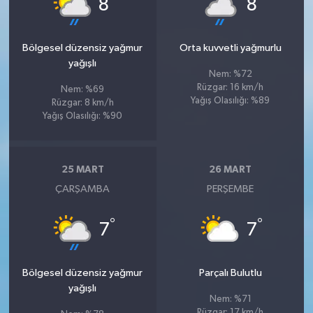
8
8
Bölgesel düzensiz yağmur
Orta kuvvetli yağmurlu
yağışlı
Nem: %72
Rüzgar: 16 km/h
Nem: %69
Yağış Olasılığı: %89
Rüzgar: 8 km/h
Yağış Olasılığı: %90
25 MART
26 MART
ÇARŞAMBA
PERŞEMBE
°
°
7
7
Bölgesel düzensiz yağmur
Parçalı Bulutlu
yağışlı
Nem: %71
Rüzgar: 17 km/h