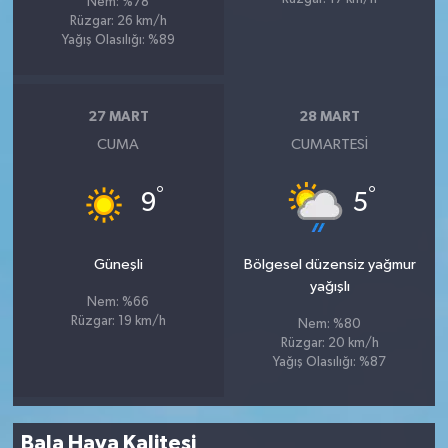
Nem: %78
Rüzgar: 26 km/h
Yağış Olasılığı: %89
27 MART
28 MART
CUMA
CUMARTESI
°
°
9
5
Güneşli
Bölgesel düzensiz yağmur
yağışlı
Nem: %66
Rüzgar: 19 km/h
Nem: %80
Rüzgar: 20 km/h
Yağış Olasılığı: %87
Bala Hava Kalitesi