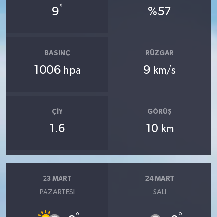
°
9
%57
BASINÇ
RÜZGAR
1006
9
hpa
km/s
ÇIY
GÖRÜŞ
1.6
10
km
23 MART
24 MART
PAZARTESI
SALI
°
°