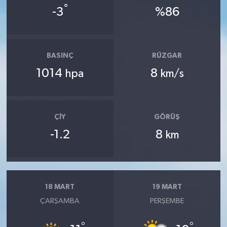
°
-3
%86
BASINÇ
RÜZGAR
1014
8
hpa
km/s
ÇIY
GÖRÜŞ
-1.2
8
km
18 MART
19 MART
ÇARŞAMBA
PERŞEMBE
°
°