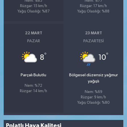
Nem: %85
Nem: %77
Rüzgar: 15 km/h
Rüzgar: 17 km/h
Yağış Olasılığı: %87
Yağış Olasılığı: %88
22 MART
23 MART
PAZAR
PAZARTESI
°
°
8
10
Parçalı Bulutlu
Bölgesel düzensiz yağmur
yağışlı
Nem: %72
Rüzgar: 14 km/h
Nem: %69
Rüzgar: 9 km/h
Yağış Olasılığı: %80
Polatlı Hava Kalitesi