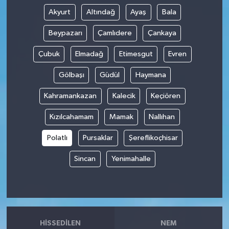
Akyurt
Altındağ
Ayaş
Bala
Beypazarı
Çamlıdere
Çankaya
Çubuk
Elmadağ
Etimesgut
Evren
Gölbaşı
Güdül
Haymana
Kahramankazan
Kalecik
Keçiören
Kızılcahamam
Mamak
Nallıhan
Polatlı
Pursaklar
Şereflikoçhisar
Sincan
Yenimahalle
HISSEDILEN
NEM