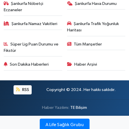
Şanlıurfa Nöbetçi
Şanlıurfa Hava Durumu
Eczaneler
Şanlıurfa Namaz Vakitleri
Şanlıurfa Trafik Yoğunluk
Haritası
Süper Lig Puan Durumu ve
Tüm Manşetler
Fikstür
Son Dakika Haberleri
Haber Arşivi
RSS
Copyright © 2024. Her hakkı saklıdır.
Haber Yazılımı:
TE Bilişim
A Life Sağlık Grubu