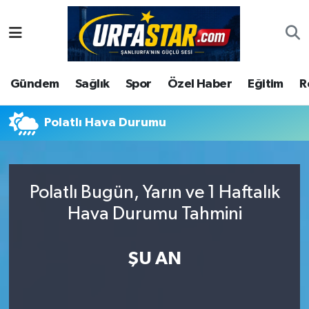
ASAYİS
Şanlıurfa Nöbetçi Eczaneler
Gündem
Sağlık
Spor
Özel Haber
Eğitim
R
ÇEVRE
Şanlıurfa Hava Durumu
DUNYA
Şanlıurfa Namaz Vakitleri
Polatlı Hava Durumu
Eğitim
Şanlıurfa Trafik Yoğunluk Haritası
Polatlı Bugün, Yarın ve 1 Haftalık
Ekonomi
Süper Lig Puan Durumu ve Fikstür
Hava Durumu Tahmini
Gündem
Tüm Manşetler
ŞU AN
Kültür
Son Dakika Haberleri
Magazin
Haber Arşivi