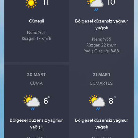
11
10
Güneşli
Bölgesel düzensiz yağmur
yağışlı
Nem: %51
Rüzgar: 17 km/h
Nem: %65
Rüzgar: 22 km/h
Yağış Olasılığı: %88
20 MART
21 MART
CUMA
CUMARTESI
°
°
6
8
Bölgesel düzensiz yağmur
Bölgesel düzensiz yağmur
yağışlı
yağışlı