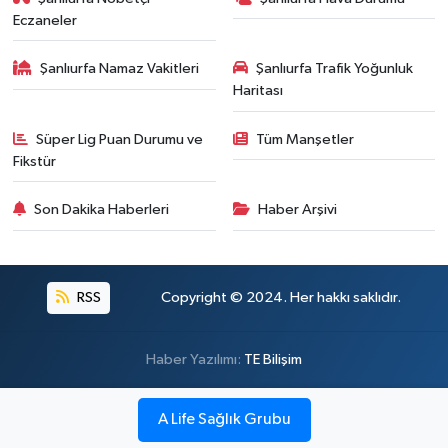
Eczaneler
Şanlıurfa Namaz Vakitleri
Şanlıurfa Trafik Yoğunluk
Haritası
Süper Lig Puan Durumu ve
Tüm Manşetler
Fikstür
Son Dakika Haberleri
Haber Arşivi
RSS
Copyright © 2024. Her hakkı saklıdır.
Haber Yazılımı:
TE Bilişim
A Life Sağlık Grubu