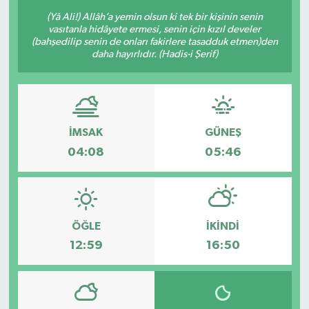
(Yâ Ali!) Allâh’a yemin olsun ki tek bir kişinin senin
vasıtanla hidâyete ermesi, senin için kızıl develer
(bahşedilip senin de onları fakirlere tasadduk etmen)den
daha hayırlıdır. (Hadis-i Şerif)
İMSAK
GÜNEŞ
04:08
05:46
ÖĞLE
İKINDI
12:59
16:50