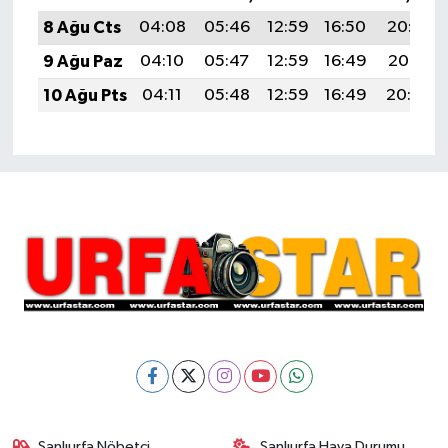
8 Ağu Cts
04:08
05:46
12:59
16:50
20:02
9 Ağu Paz
04:10
05:47
12:59
16:49
20:01
10 Ağu Pts
04:11
05:48
12:59
16:49
20:00
Şanlıurfa Nöbetçi
Şanlıurfa Hava Durumu