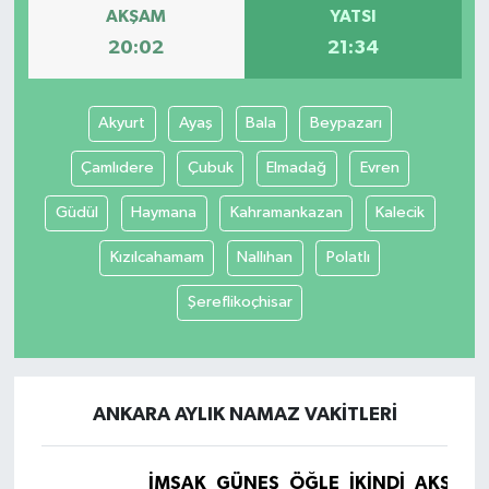
AKŞAM
YATSI
20:02
21:34
Akyurt
Ayaş
Bala
Beypazarı
Çamlıdere
Çubuk
Elmadağ
Evren
Güdül
Haymana
Kahramankazan
Kalecik
Kızılcahamam
Nallıhan
Polatlı
Şereflikoçhisar
ANKARA AYLIK NAMAZ VAKITLERI
İMSAK
GÜNEŞ
ÖĞLE
İKINDI
AKŞAM