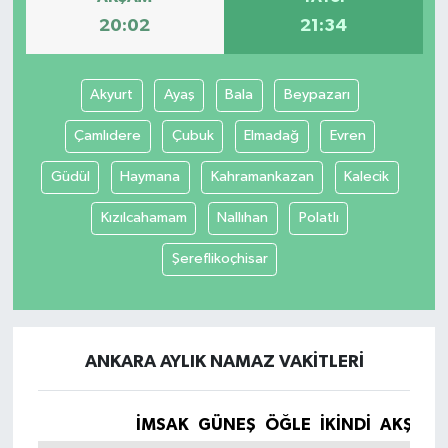
20:02
21:34
Akyurt
Ayaş
Bala
Beypazarı
Çamlıdere
Çubuk
Elmadağ
Evren
Güdül
Haymana
Kahramankazan
Kalecik
Kızılcahamam
Nallıhan
Polatlı
Şereflikoçhisar
ANKARA AYLIK NAMAZ VAKITLERI
İMSAK
GÜNEŞ
ÖĞLE
İKINDI
AKŞAM