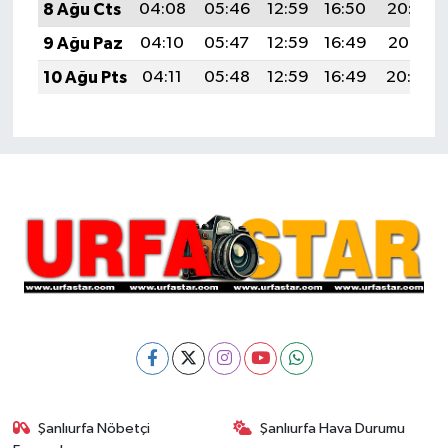
8 Ağu Cts
04:08
05:46
12:59
16:50
20:02
9 Ağu Paz
04:10
05:47
12:59
16:49
20:01
10 Ağu Pts
04:11
05:48
12:59
16:49
20:00
Şanlıurfa Nöbetçi
Şanlıurfa Hava Durumu