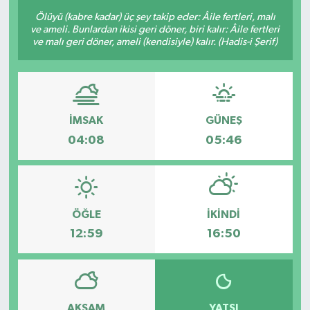
Ölüyü (kabre kadar) üç şey takip eder: Âile fertleri, malı
ve ameli. Bunlardan ikisi geri döner, biri kalır: Âile fertleri
ve malı geri döner, ameli (kendisiyle) kalır. (Hadis-i Şerif)
İMSAK
GÜNEŞ
04:08
05:46
ÖĞLE
İKINDI
12:59
16:50
AKŞAM
YATSI