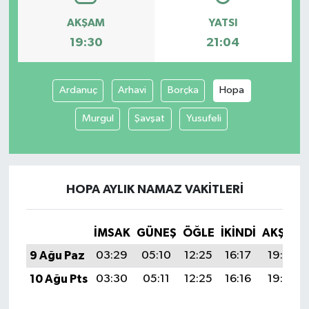
AKŞAM
YATSI
19:30
21:04
Ardanuç
Arhavi
Borçka
Hopa
Murgul
Şavşat
Yusufeli
HOPA AYLIK NAMAZ VAKITLERI
İMSAK
GÜNEŞ
ÖĞLE
İKINDI
AKŞAM
9 Ağu Paz
03:29
05:10
12:25
16:17
19:30
10 Ağu Pts
03:30
05:11
12:25
16:16
19:29