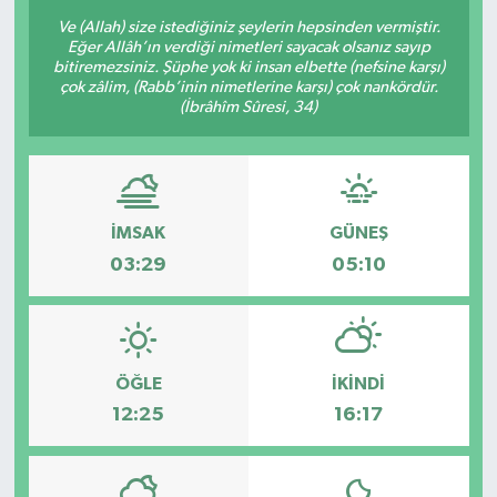
Ve (Allah) size istediğiniz şeylerin hepsinden vermiştir.
Eğer Allâh’ın verdiği nimetleri sayacak olsanız sayıp
bitiremezsiniz. Şüphe yok ki insan elbette (nefsine karşı)
çok zâlim, (Rabb’inin nimetlerine karşı) çok nankördür.
(İbrâhîm Sûresi, 34)
İMSAK
GÜNEŞ
03:29
05:10
ÖĞLE
İKINDI
12:25
16:17