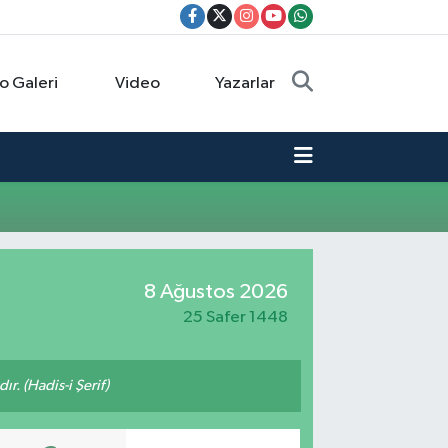
o Galeri
Video
Yazarlar
8 Ağustos 2026
25 Safer 1448
ır. (Hadis-i Şerif)