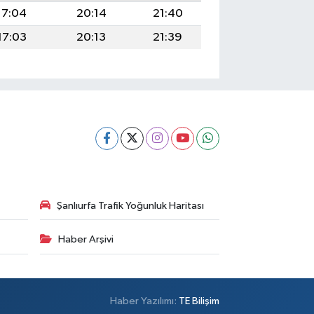
17:04
20:14
21:40
17:03
20:13
21:39
Şanlıurfa Trafik Yoğunluk Haritası
Haber Arşivi
Haber Yazılımı:
TE Bilişim