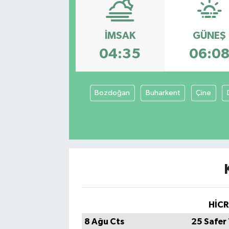
İMSAK
GÜNEŞ
04:35
06:0
Bozdoğan
Buharkent
Çine
HİCR
8 Ağu Cts
25 Safer