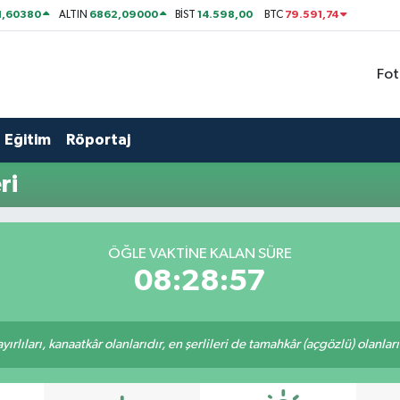
1,60380
6862,09000
14.598,00
79.591,74
ALTIN
BİST
BTC
Fot
Eğitim
Röportaj
ri
ÖĞLE VAKTİNE KALAN SÜRE
08:28:57
rlıları, kanaatkâr olanlarıdır, en şerlileri de tamahkâr (açgözlü) olanlarıd