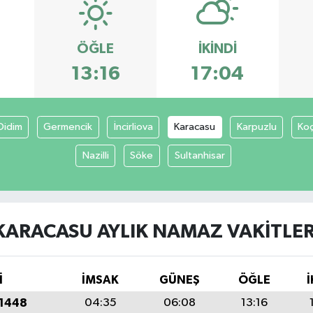
ÖĞLE
İKINDI
8
13:16
17:04
Didim
Germencik
İncirliova
Karacasu
Karpuzlu
Koç
Nazilli
Söke
Sultanhisar
KARACASU AYLIK NAMAZ VAKITLER
İ
İMSAK
GÜNEŞ
ÖĞLE
İ
 1448
04:35
06:08
13:16