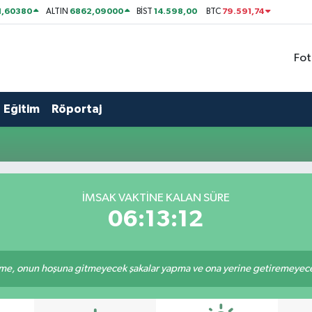
1,60380
6862,09000
14.598,00
79.591,74
ALTIN
BİST
BTC
Fot
Eğitim
Röportaj
İMSAK VAKTİNE KALAN SÜRE
06:13:12
e, onun hoşuna gitmeyecek şakalar yapma ve ona yerine getiremeyeceği