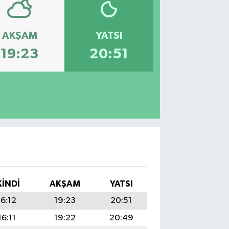
AKŞAM
YATSI
19:23
20:51
KINDI
AKŞAM
YATSI
16:12
19:23
20:51
16:11
19:22
20:49