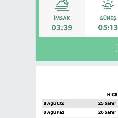
İMSAK
GÜNEŞ
03:39
05:13
HİCR
8 Ağu Cts
25 Safer
9 Ağu Paz
26 Safer