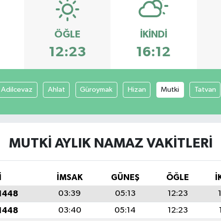
ÖĞLE
İKINDI
12:23
16:12
Adilcevaz
Ahlat
Güroymak
Hizan
Mutki
Tatvan
MUTKI AYLIK NAMAZ VAKITLERI
İ
İMSAK
GÜNEŞ
ÖĞLE
İ
 1448
03:39
05:13
12:23
 1448
03:40
05:14
12:23