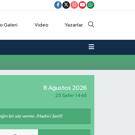
o Galeri
Video
Yazarlar
8 Ağustos 2026
25 Safer 1448
n bir söz verme. (Hadis-i Şerif)