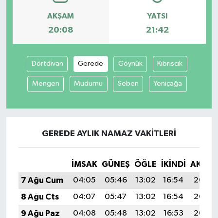
AKŞAM
YATSI
20:08
21:42
Dörtdivan
Gerede
Göynük
Kıbrıscık
Mengen
Mudurnu
Seben
Yeniçağa
GEREDE AYLIK NAMAZ VAKITLERI
İMSAK
GÜNEŞ
ÖĞLE
İKINDI
AKŞA
7 Ağu Cum
04:05
05:46
13:02
16:54
20:08
8 Ağu Cts
04:07
05:47
13:02
16:54
20:07
9 Ağu Paz
04:08
05:48
13:02
16:53
20:06