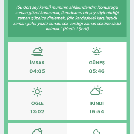
(Şu dört şey kâmil) müminin ahlâkındandır: Konuştuğu
zaman güzel konuşmak, (kendisine) bir şey söylenildiği
zaman güzelce dinlemek, (din kardeşiyle) karşılaştığı
zaman güler yüzlü olmak, söz verdiği zaman sözüne sâdık
kalmak.” (Hadis-i Şerif)
İMSAK
GÜNEŞ
04:05
05:46
ÖĞLE
İKINDI
13:02
16:54