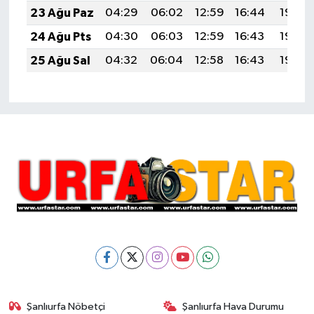
23 Ağu Paz
04:29
06:02
12:59
16:44
19:46
24 Ağu Pts
04:30
06:03
12:59
16:43
19:45
25 Ağu Sal
04:32
06:04
12:58
16:43
19:43
Şanlıurfa Nöbetçi
Şanlıurfa Hava Durumu