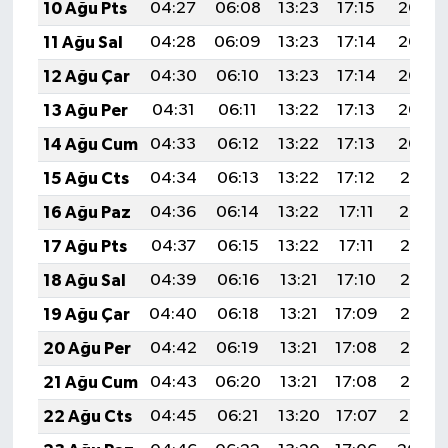
10 Ağu Pts
04:27
06:08
13:23
17:15
20:27
11 Ağu Sal
04:28
06:09
13:23
17:14
20:26
12 Ağu Çar
04:30
06:10
13:23
17:14
20:25
13 Ağu Per
04:31
06:11
13:22
17:13
20:23
14 Ağu Cum
04:33
06:12
13:22
17:13
20:22
15 Ağu Cts
04:34
06:13
13:22
17:12
20:21
16 Ağu Paz
04:36
06:14
13:22
17:11
20:19
17 Ağu Pts
04:37
06:15
13:22
17:11
20:18
18 Ağu Sal
04:39
06:16
13:21
17:10
20:16
19 Ağu Çar
04:40
06:18
13:21
17:09
20:15
20 Ağu Per
04:42
06:19
13:21
17:08
20:13
21 Ağu Cum
04:43
06:20
13:21
17:08
20:12
22 Ağu Cts
04:45
06:21
13:20
17:07
20:10