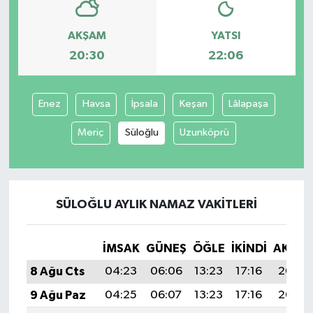
AKŞAM
YATSI
20:30
22:06
Enez
Havsa
İpsala
Keşan
Lâlapaşa
Meriç
Süloğlu
Uzunköprü
SÜLOĞLU AYLIK NAMAZ VAKITLERI
İMSAK
GÜNEŞ
ÖĞLE
İKINDI
AKŞA
8 Ağu Cts
04:23
06:06
13:23
17:16
20:30
9 Ağu Paz
04:25
06:07
13:23
17:16
20:29