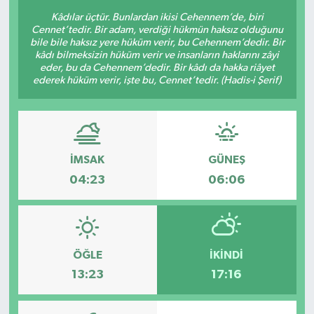
Kâdılar üçtür. Bunlardan ikisi Cehennem’de, biri
Cennet’tedir. Bir adam, verdiği hükmün haksız olduğunu
bile bile haksız yere hüküm verir, bu Cehennem’dedir. Bir
kâdı bilmeksizin hüküm verir ve insanların haklarını zâyi
eder, bu da Cehennem’dedir. Bir kâdı da hakka riâyet
ederek hüküm verir, işte bu, Cennet’tedir. (Hadis-i Şerif)
İMSAK
GÜNEŞ
04:23
06:06
ÖĞLE
İKINDI
13:23
17:16