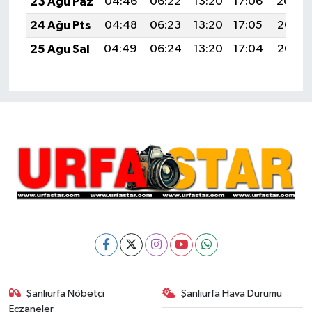
23 Ağu Paz
04:46
06:22
13:20
17:06
20:09
24 Ağu Pts
04:48
06:23
13:20
17:05
20:07
25 Ağu Sal
04:49
06:24
13:20
17:04
20:06
Şanlıurfa Nöbetçi
Şanlıurfa Hava Durumu
Eczaneler