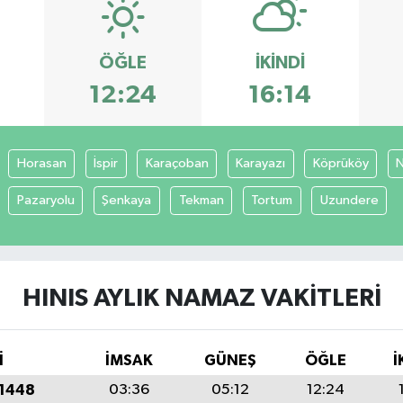
ÖĞLE
İKINDI
12:24
16:14
Horasan
İspir
Karaçoban
Karayazı
Köprüköy
Pazaryolu
Şenkaya
Tekman
Tortum
Uzundere
HINIS AYLIK NAMAZ VAKITLERI
İ
İMSAK
GÜNEŞ
ÖĞLE
İ
 1448
03:36
05:12
12:24