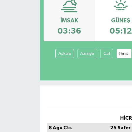
İMSAK
GÜNEŞ
03:36
05:12
Aşkale
Aziziye
Çat
Hınıs
HİCR
8 Ağu Cts
25 Safer