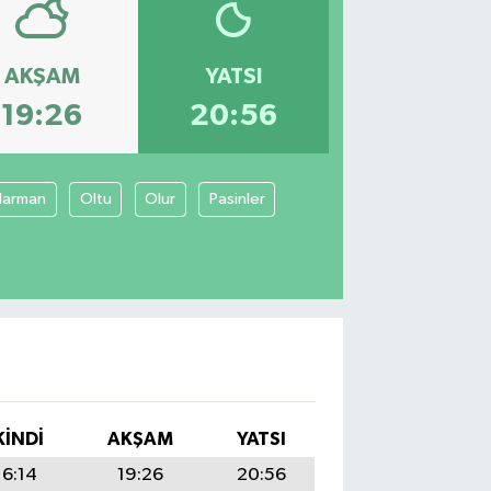
AKŞAM
YATSI
19:26
20:56
Narman
Oltu
Olur
Pasinler
KINDI
AKŞAM
YATSI
16:14
19:26
20:56