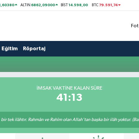
1,60380
6862,09000
14.598,00
79.591,74
ALTIN
BİST
BTC
Fot
Eğitim
Röportaj
İMSAK VAKTİNE KALAN SÜRE
41:13
, bir tek ilâhtır. Rahmân ve Rahîm olan Allah’tan başka bir ilâh yoktur. (B