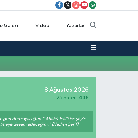
o Galeri
Video
Yazarlar
8 Ağustos 2026
25 Safer 1448
an geri durmayacağım." Allâhü Teâlâ ise şöyle
fetmeye devam edeceğim." (Hadis-i Şerif)