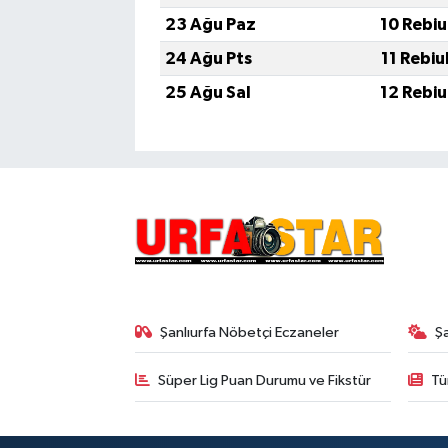
23 Ağu Paz
10 Rebiu
24 Ağu Pts
11 Rebiu
25 Ağu Sal
12 Rebiu
Şanlıurfa Nöbetçi Eczaneler
Ş
Süper Lig Puan Durumu ve Fikstür
Tü