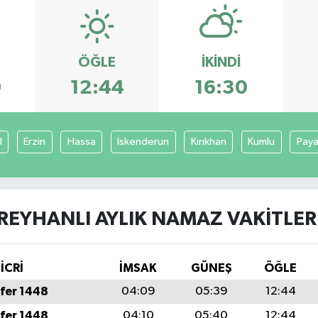
ÖĞLE
İKINDI
9
12:44
16:30
l
Erzin
Hassa
İskenderun
Kırıkhan
Kumlu
Pay
REYHANLI AYLIK NAMAZ VAKITLER
İCRİ
İMSAK
GÜNEŞ
ÖĞLE
fer 1448
04:09
05:39
12:44
fer 1448
04:10
05:40
12:44