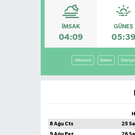
İMSAK
GÜNEŞ
04:09
05:3
Altınözü
Belen
Dörtyo
H
8 Ağu Cts
25 Sa
9 Ağu Paz
26 Sa