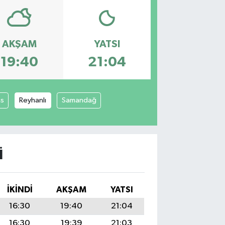
AKŞAM
YATSI
19:40
21:04
as
Reyhanlı
Samandağ
I
İKINDI
AKŞAM
YATSI
16:30
19:40
21:04
16:30
19:39
21:03