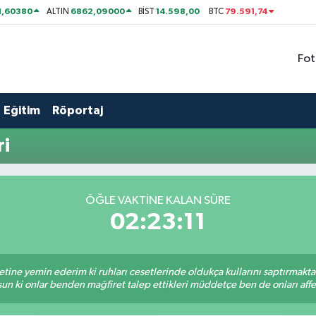
1,60380
6862,09000
14.598,00
79.591,74
ALTIN
BİST
BTC
Fot
Eğitim
Röportaj
ri
ÖĞLE VAKTİNE KALAN SÜRE
02:23:11
tine yemin ederim ki ruhları cesetlerinde oldukça kullarını saptırmakt
un ki onlar benden mağfiret talep ettikleri müddetçe ben de onları af