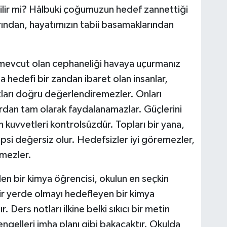
bilir mi? Hâlbuki çoğumuzun hedef zannettiği
arından, hayatımızın tabii basamaklarından
 mevcut olan cephaneliği havaya uçurmanız
 hedefi bir zandan ibaret olan insanlar,
satları doğru değerlendiremezler. Onları
rdan tam olarak faydalanamazlar. Güçlerini
n kuvvetleri kontrolsüzdür. Topları bir yana,
psi değersiz olur. Hedefsizler iyi göremezler,
tmezler.
n bir kimya öğrencisi, okulun en seçkin
ir yerde olmayı hedefleyen bir kimya
Ders notları ilkine belki sıkıcı bir metin
 engelleri imha planı gibi bakacaktır. Okulda