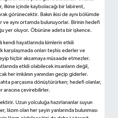
, ilkine içinde kaybolacağı bir labirent,
larak görünecektir. Bakın ikisi de aynı bölümde
or ve aynı ortamda bulunuyorlar. Birinin hedefi
ğu yer oluyor. Öbürüne adeta bir işkence.
 kendi hayatlarında kimlerin etkili
lk karşılaşmada onları teşhis ederler ve
üzenleyip hiçbir aksamaya müsaade etmezler.
arında etkili olabilecek insanların değil,
cak her imkânın yanından geçip giderler.
r tahta parçasına dönüştürürken; hedefi olanlar,
 aracına çevirebilirler.
ktirir. Uzun yolculuğa hazırlananlar suyun
r, lâzım olan her şeyin yanlarında bulunması