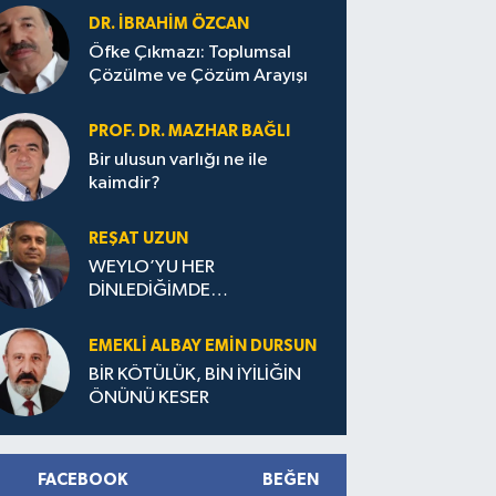
DR. İBRAHIM ÖZCAN
Öfke Çıkmazı: Toplumsal
Çözülme ve Çözüm Arayışı
PROF. DR. MAZHAR BAĞLI
Bir ulusun varlığı ne ile
kaimdir?
REŞAT UZUN
WEYLO’YU HER
DİNLEDİĞİMDE…
EMEKLI ALBAY EMIN DURSUN
BİR KÖTÜLÜK, BİN İYİLİĞİN
ÖNÜNÜ KESER
FACEBOOK
BEĞEN