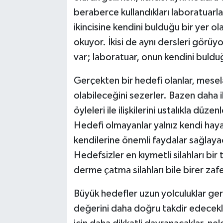
beraberce kullandıkları laboratuarlar
ikincisine kendini bulduğu bir yer o
okuyor. İkisi de aynı dersleri görüy
var; laboratuar, onun kendini buldu
Gerçekten bir hedefi olanlar, meselâ
olabileceğini sezerler. Bazen daha i
öyleleri ile ilişkilerini ustalıkla d
Hedefi olmayanlar yalnız kendi hayatl
kendilerine önemli faydalar sağlaya
Hedefsizler en kıymetli silahları bi
derme çatma silahları bile birer zafer
Büyük hedefler uzun yolculuklar gere
değerini daha doğru takdir edecekle