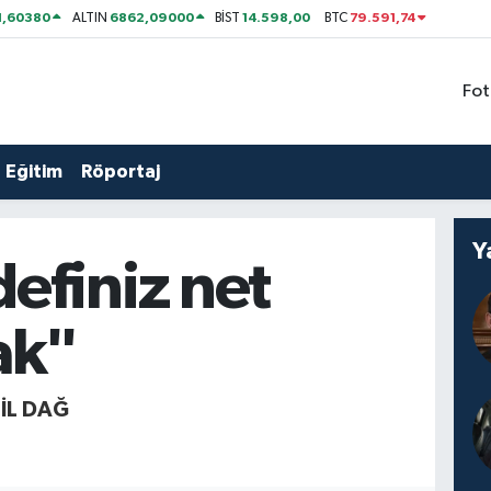
1,60380
6862,09000
14.598,00
79.591,74
ALTIN
BİST
BTC
Fot
Eğitim
Röportaj
Y
efiniz net
ak"
IL DAĞ