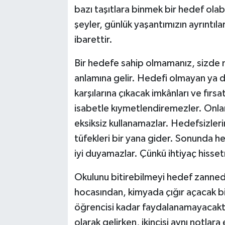
bazı taşıtlara binmek bir hedef ola
şeyler, günlük yaşantımızın ayrıntıl
ibarettir.
Bir hedefe sahip olmamanız, sizde
anlamına gelir. Hedefi olmayan ya da
karşılarına çıkacak imkânları ve fır
isabetle kıymetlendiremezler. Onla
eksiksiz kullanamazlar. Hedefsizleri
tüfekleri bir yana gider. Sonunda he
iyi duyamazlar. Çünkü ihtiyaç hisse
Okulunu bitirebilmeyi hedef zannede
hocasından, kimyada çığır açacak b
öğrencisi kadar faydalanamayacaktır. 
olarak gelirken, ikincisi aynı notlara