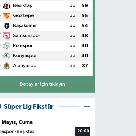
4
Beşiktaş
33
59
5
Göztepe
33
55
6
Başakşehir
33
54
7
Samsunspor
33
48
8
Rizespor
33
40
9
Konyaspor
33
40
0
Alanyaspor
33
37
Detaylar için tıklayın
Süper Lig Fikstür
5 Mayıs, Cuma
zespor - Beşiktaş
20:00