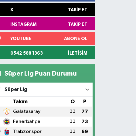
X
TAKIP ET
INSTAGRAM
TAKIP ET
YOUTUBE
ABONE OL
0542 588 1363
İLETIŞIM
Süper Lig Puan Durumu
Süper Lig
#
Takım
O
P
1
Galatasaray
33
77
2
Fenerbahçe
33
73
3
Trabzonspor
33
69