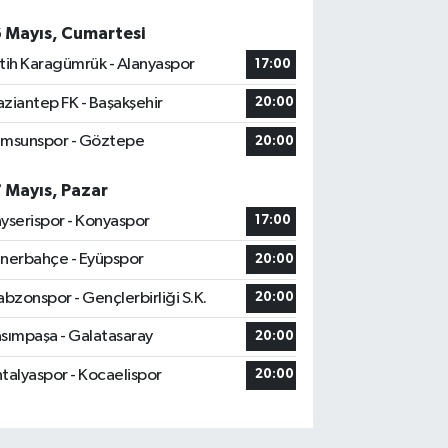
6 Mayıs, Cumartesi
tih Karagümrük - Alanyaspor
17:00
ziantep FK - Başakşehir
20:00
msunspor - Göztepe
20:00
7 Mayıs, Pazar
yserispor - Konyaspor
17:00
nerbahçe - Eyüpspor
20:00
abzonspor - Gençlerbirliği S.K.
20:00
sımpaşa - Galatasaray
20:00
talyaspor - Kocaelispor
20:00