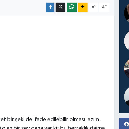
-
+
A
A
t bir şekilde ifade edilebilir olması lazım.
olan bir şey daha var ki; bu berraklık daima