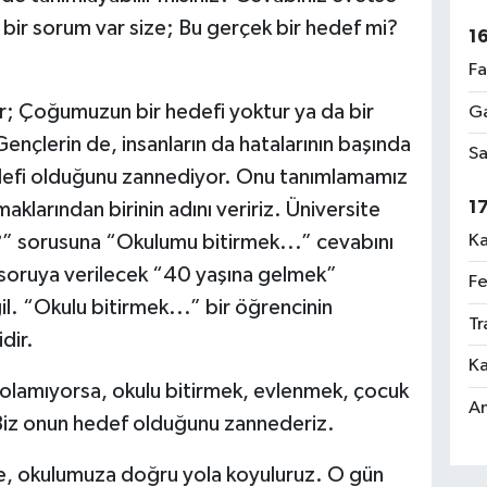
 bir sorum var size; Bu gerçek bir hedef mi?
1
Fa
r; Çoğumuzun bir hedefi yoktur ya da bir
Ga
nçlerin de, insanların da hatalarının başında
Sa
edefi olduğunu zannediyor. Onu tanımlamamız
1
aklarından birinin adını veririz. Üniversite
Ka
” sorusuna “Okulumu bitirmek...” cevabını
ı soruya verilecek “40 yaşına gelmek”
Fe
l. “Okulu bitirmek...” bir öğrencinin
Tr
dir.
Ka
 olamıyorsa, okulu bitirmek, evlenmek, çocuk
An
 Biz onun hedef olduğunu zannederiz.
ze, okulumuza doğru yola koyuluruz. O gün