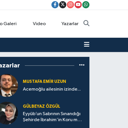
o Galeri
Video
Yazarlar
azarlar
MUSTAFA EMIR UZUN
Acemoğlu ailesinin izinde...
GÜLBEYAZ ÖZGÜL
Eyyûb’un Sabrının Sınandığı
Şehirde İbrahim’in Koru mu
Değdi Sana?