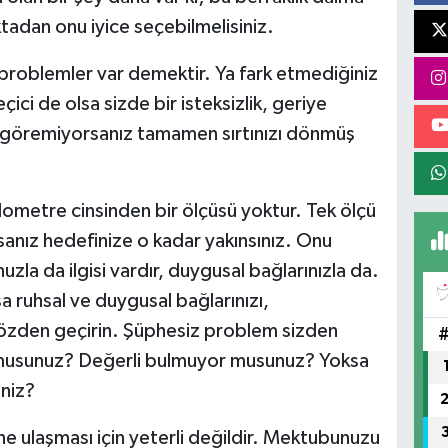
adan onu iyice seçebilmelisiniz.
roblemler var demektir. Ya fark etmediğiniz
ici de olsa sizde bir isteksizlik, geriye
ç göremiyorsanız tamamen sırtınızı dönmüş
lometre cinsinden bir ölçüsü yoktur. Tek ölçü
ysanız hedefinize o kadar yakınsınız. Onu
la da ilgisi vardır, duygusal bağlarınızla da.
sa ruhsal ve duygusal bağlarınızı,
gözden geçirin. Şüphesiz problem sizden
 musunuz? Değerli bulmuyor musunuz? Yoksa
iniz?
e ulaşması için yeterli değildir. Mektubunuzu