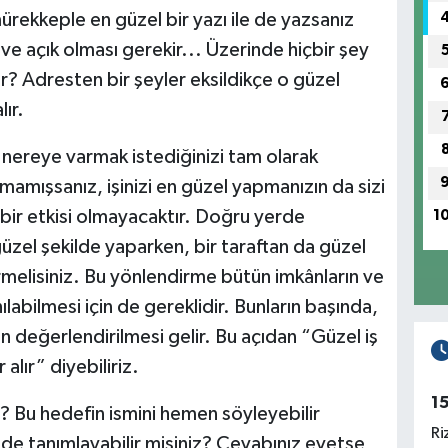
mürekkeple en güzel bir yazı ile de yazsanız
 ve açık olması gerekir... Üzerinde hiçbir şey
? Adresten bir şeyler eksildikçe o güzel
ır.
, nereye varmak istediğinizi tam olarak
mamışsanız, işinizi en güzel yapmanızın da sizi
ı bir etkisi olmayacaktır. Doğru yerde
1
 güzel şekilde yaparken, bir taraftan da güzel
rmelisiniz. Bu yönlendirme bütün imkânların ve
labilmesi için de gereklidir. Bunların başında,
ın değerlendirilmesi gelir. Bu açıdan “Güzel iş
alır” diyebiliriz.
1
ı? Bu hedefin ismini hemen söyleyebilir
Ri
ilde tanımlayabilir misiniz? Cevabınız evetse