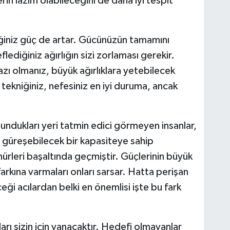
erin lâzım olabileceğini de daha iyi tespit
ğiniz güç de artar. Gücünüzün tamamını
lediğiniz ağırlığın sizi zorlaması gerekir.
razı olmanız, büyük ağırlıklara yetebilecek
tekniğiniz, nefesiniz en iyi duruma, ancak
lundukları yeri tatmin edici görmeyen insanlar,
 güreşebilecek bir kapasiteye sahip
mürleri başaltında geçmiştir. Güçlerinin büyük
rkına varmaları onları sarsar. Hatta perişan
ceği acılardan belki en önemlisi işte bu fark
arı sizin için yanacaktır. Hedefi olmayanlar