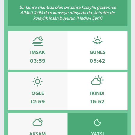
Bir kimse sıkıntıda olan bir şahsa kolaylık gösterirse
Allâhü Teâlâ da o kimseye dünyada da, âhirette de
kolaylık ihsân buyurur. (Hadis-i Şerif)
İMSAK
GÜNEŞ
03:59
05:42
ÖĞLE
İKINDI
12:59
16:52
AKŞAM
YATSI