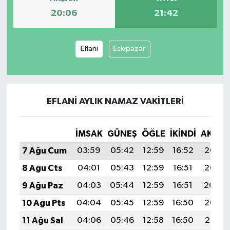
20:06
21:42
Eflani
Eskipazar
EFLANI AYLIK NAMAZ VAKITLERI
İMSAK
GÜNEŞ
ÖĞLE
İKINDI
AKŞA
7 Ağu Cum
03:59
05:42
12:59
16:52
20:06
8 Ağu Cts
04:01
05:43
12:59
16:51
20:05
9 Ağu Paz
04:03
05:44
12:59
16:51
20:04
10 Ağu Pts
04:04
05:45
12:59
16:50
20:03
11 Ağu Sal
04:06
05:46
12:58
16:50
20:01