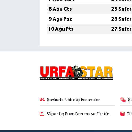
8 Ağu Cts
25 Safer
9 Ağu Paz
26 Safer
10 Ağu Pts
27 Safer
Şanlıurfa Nöbetçi Eczaneler
Ş
Süper Lig Puan Durumu ve Fikstür
Tü