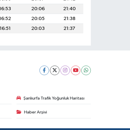
16:53
20:06
21:40
16:52
20:05
21:38
16:51
20:03
21:37
Şanlıurfa Trafik Yoğunluk Haritası
Haber Arşivi