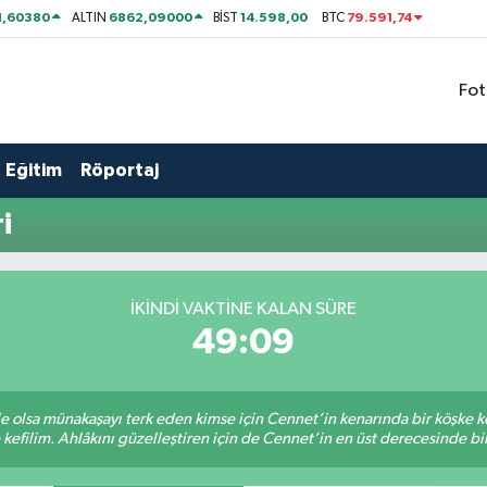
1,60380
6862,09000
14.598,00
79.591,74
ALTIN
BİST
BTC
Fot
Eğitim
Röportaj
i
İKINDI VAKTİNE KALAN SÜRE
49:09
ile olsa münakaşayı terk eden kimse için Cennet’in kenarında bir köşke ke
kefilim. Ahlâkını güzelleştiren için de Cennet’in en üst derecesinde bir 