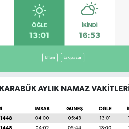
ÖĞLE
İKINDI
3
13:01
16:53
Eflani
Eskipazar
KARABÜK AYLIK NAMAZ VAKITLER
İ
İMSAK
GÜNEŞ
ÖĞLE
 1448
04:00
05:43
13:01
 1448
04:02
05:44
13:00