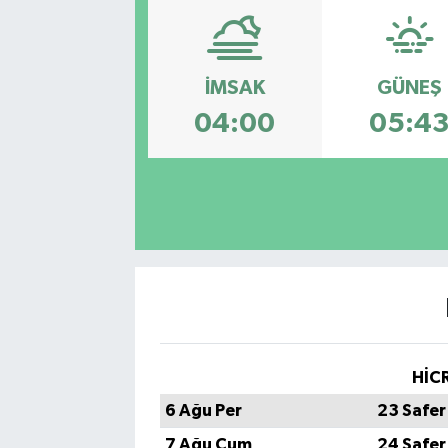
İMSAK
GÜNEŞ
04:00
05:4
HİCR
6 Ağu Per
23 Safer
7 Ağu Cum
24 Safer