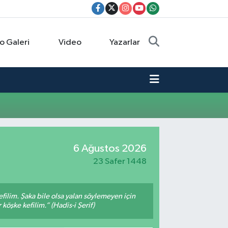
o Galeri
Video
Yazarlar
6 Ağustos 2026
23 Safer 1448
filim. Şaka bile olsa yalan söylemeyen için
köşke kefilim.” (Hadis-i Şerif)