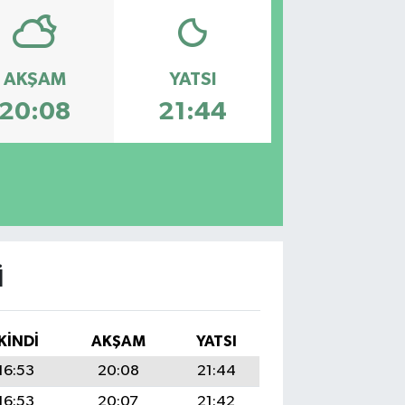
AKŞAM
YATSI
20:08
21:44
I
İKINDI
AKŞAM
YATSI
16:53
20:08
21:44
16:53
20:07
21:42