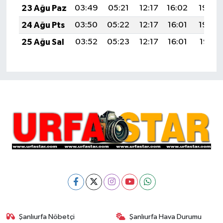
23 Ağu Paz
03:49
05:21
12:17
16:02
19:04
24 Ağu Pts
03:50
05:22
12:17
16:01
19:02
25 Ağu Sal
03:52
05:23
12:17
16:01
19:01
Şanlıurfa Nöbetçi
Şanlıurfa Hava Durumu