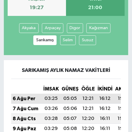
19:27
21:00
Akyaka
Arpaçay
Digor
Kağızman
Sarıkamış
Selim
Susuz
SARIKAMIŞ AYLIK NAMAZ VAKITLERI
İMSAK
GÜNEŞ
ÖĞLE
İKINDI
AKŞA
6 Ağu Per
03:25
05:05
12:21
16:12
19:27
7 Ağu Cum
03:26
05:06
12:21
16:12
19:25
8 Ağu Cts
03:28
05:07
12:20
16:11
19:24
9 Ağu Paz
03:29
05:08
12:20
16:11
19:23