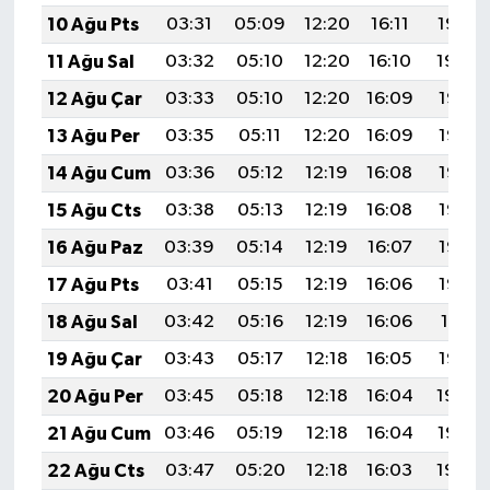
10 Ağu Pts
03:31
05:09
12:20
16:11
19:22
11 Ağu Sal
03:32
05:10
12:20
16:10
19:20
12 Ağu Çar
03:33
05:10
12:20
16:09
19:19
13 Ağu Per
03:35
05:11
12:20
16:09
19:18
14 Ağu Cum
03:36
05:12
12:19
16:08
19:17
15 Ağu Cts
03:38
05:13
12:19
16:08
19:15
16 Ağu Paz
03:39
05:14
12:19
16:07
19:14
17 Ağu Pts
03:41
05:15
12:19
16:06
19:12
18 Ağu Sal
03:42
05:16
12:19
16:06
19:11
19 Ağu Çar
03:43
05:17
12:18
16:05
19:10
20 Ağu Per
03:45
05:18
12:18
16:04
19:08
21 Ağu Cum
03:46
05:19
12:18
16:04
19:07
22 Ağu Cts
03:47
05:20
12:18
16:03
19:05