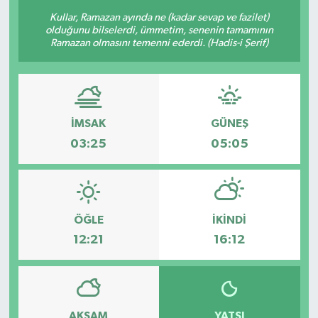
Kullar, Ramazan ayında ne (kadar sevap ve fazilet)
olduğunu bilselerdi, ümmetim, senenin tamamının
Ramazan olmasını temenni ederdi. (Hadis-i Şerif)
İMSAK
GÜNEŞ
03:25
05:05
ÖĞLE
İKINDI
12:21
16:12
AKŞAM
YATSI