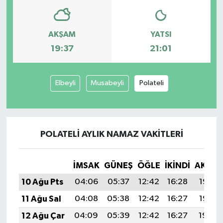
AKŞAM
YATSI
19:37
21:01
Elbeyli
Musabeyli
Polateli
POLATELI AYLIK NAMAZ VAKITLERI
İMSAK
GÜNEŞ
ÖĞLE
İKINDI
AKŞA
10 Ağu Pts
04:06
05:37
12:42
16:28
19:37
11 Ağu Sal
04:08
05:38
12:42
16:27
19:36
12 Ağu Çar
04:09
05:39
12:42
16:27
19:34