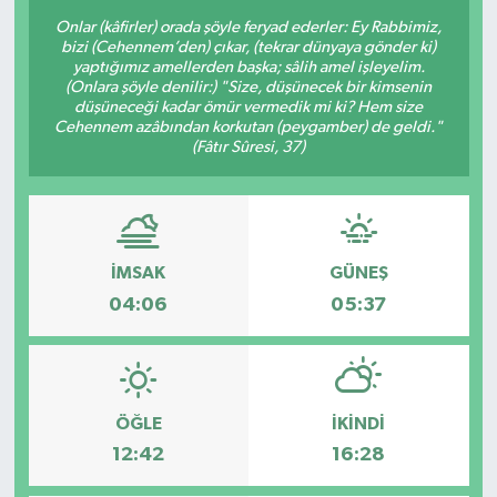
Onlar (kâfirler) orada şöyle feryad ederler: Ey Rabbimiz,
bizi (Cehennem’den) çıkar, (tekrar dünyaya gönder ki)
yaptığımız amellerden başka; sâlih amel işleyelim.
(Onlara şöyle denilir:) "Size, düşünecek bir kimsenin
düşüneceği kadar ömür vermedik mi ki? Hem size
Cehennem azâbından korkutan (peygamber) de geldi."
(Fâtır Sûresi, 37)
İMSAK
GÜNEŞ
04:06
05:37
ÖĞLE
İKINDI
12:42
16:28